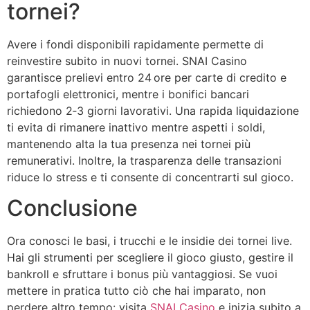
tornei?
Avere i fondi disponibili rapidamente permette di
reinvestire subito in nuovi tornei. SNAI Casino
garantisce prelievi entro 24 ore per carte di credito e
portafogli elettronici, mentre i bonifici bancari
richiedono 2‑3 giorni lavorativi. Una rapida liquidazione
ti evita di rimanere inattivo mentre aspetti i soldi,
mantenendo alta la tua presenza nei tornei più
remunerativi. Inoltre, la trasparenza delle transazioni
riduce lo stress e ti consente di concentrarti sul gioco.
Conclusione
Ora conosci le basi, i trucchi e le insidie dei tornei live.
Hai gli strumenti per scegliere il gioco giusto, gestire il
bankroll e sfruttare i bonus più vantaggiosi. Se vuoi
mettere in pratica tutto ciò che hai imparato, non
perdere altro tempo: visita
SNAI Casino
e inizia subito a