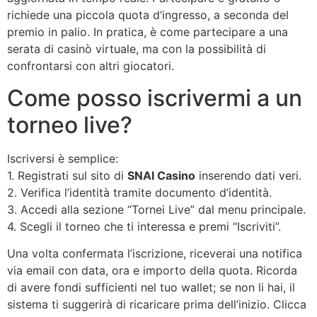
richiede una piccola quota d’ingresso, a seconda del
premio in palio. In pratica, è come partecipare a una
serata di casinò virtuale, ma con la possibilità di
confrontarsi con altri giocatori.
Come posso iscrivermi a un
torneo live?
Iscriversi è semplice:
1. Registrati sul sito di
SNAI Casino
inserendo dati veri.
2. Verifica l’identità tramite documento d’identità.
3. Accedi alla sezione “Tornei Live” dal menu principale.
4. Scegli il torneo che ti interessa e premi “Iscriviti”.
Una volta confermata l’iscrizione, riceverai una notifica
via email con data, ora e importo della quota. Ricorda
di avere fondi sufficienti nel tuo wallet; se non li hai, il
sistema ti suggerirà di ricaricare prima dell’inizio. Clicca