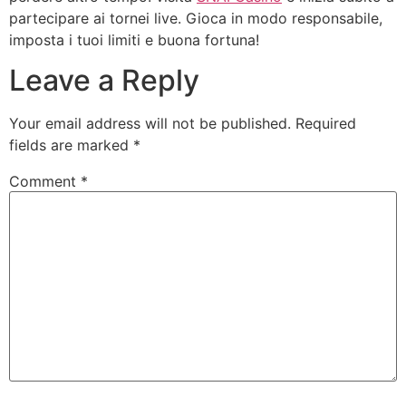
partecipare ai tornei live. Gioca in modo responsabile,
imposta i tuoi limiti e buona fortuna!
Leave a Reply
Your email address will not be published.
Required
fields are marked
*
Comment
*