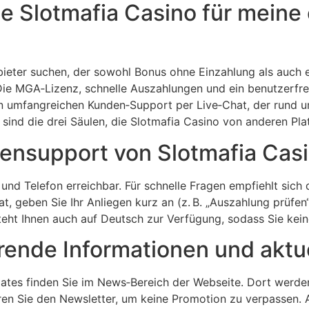
e Slotmafia Casino für meine
ter suchen, der sowohl Bonus ohne Einzahlung als auch ein 
Die MGA‑Lizenz, schnelle Auszahlungen und ein benutzerfr
en umfangreichen Kunden‑Support per Live‑Chat, der rund u
s sind die drei Säulen, die Slotmafia Casino von anderen Pl
ensupport von Slotmafia Cas
und Telefon erreichbar. Für schnelle Fragen empfiehlt sich 
, geben Sie Ihr Anliegen kurz an (z. B. „Auszahlung prüfen“
eht Ihnen auch auf Deutsch zur Verfügung, sodass Sie kein
rende Informationen und aktu
ates finden Sie im News‑Bereich der Webseite. Dort werden 
ren Sie den Newsletter, um keine Promotion zu verpassen.