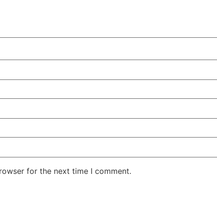
rowser for the next time I comment.