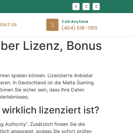
Call Anytime
tact Us
(404) 518-7819
über Lizenz, Bonus
ianten spielen können. Lizenzierte Anbieter
eren. In Deutschland ist die Malta Gaming
nnen Sie sicher sein, dass Ihre Daten
lerlebnisses.
irklich lizenziert ist?
Authority“. Zusätzlich finden Sie die
ich angezeigt, sodass Sie sofort prüfen