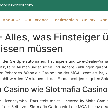
nance@gmail.com
About Us
Our Services
Testimonials
Gallery
Con
– Alles, was Einsteiger 
wissen müssen
, in der Sie Spielautomaten, Tischspiele und Live‑Dealer‑Var
hutz, faire Auszahlungsquoten und sichere Zahlungen garanti
n Behörden. Wenn ein Casino von der MGA lizenziert ist, kö
zahlt werden. Vertrauen ist das Fundament jedes guten Spie
 Casino wie Slotmafia Casino w
Lizenzsymbol. Dort steht meist „Licensed by Malta Gaming 
 der Seite von Slotmafia Casino wird die MGA‑Lizenz deutl