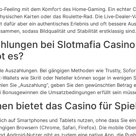
o‑Feeling mit dem Komfort des Home‑Gaming. Ein echter Cro
hysischen Karten oder das Roulette‑Rad. Die Live‑Dealer‑V
t dafür aber ein authentisches Erlebnis und oft bessere Au
ammen, sodass Bildqualität und Stabilität erstklassig sind.
ahlungen bei Slotmafia Casin
t es?
le Auszahlungen. Bei gängigen Methoden wie Trustly, Sofor
‑Wallets wie Skrill oder Neteller können sogar in wenigen 
hlen Sie „Auszahlung“, geben Sie den gewünschten Betrag ei
bei Bonusgewinnen die Umsatzbedingungen erfüllt sein müss
en bietet das Casino für Spi
ich auf Smartphones und Tablets nutzen, ohne dass Sie eine
gängigen Browsern (Chrome, Safari, Firefox). Die mobile Ober
‑ und Android‑Nutzer gibt es zudem eine native App, die Pu