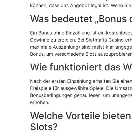
können, dass das Angebot legal ist. Wenn Si
Was bedeutet „Bonus o
Ein Bonus ohne Einzahlung ist ein kostenloses
Gewinne zu erzielen. Bei Slotmafia Casino er
maximale Auszahlung) sind meist klar angege
Bonus, um verschiedene Slots auszuprobieren,
Wie funktioniert das 
Nach der ersten Einzahlung erhalten Sie eine
Freispiele für ausgewählte Spiele. Die Umsat
Bonusbedingungen genau lesen, um unangeneh
erhöhen.
Welche Vorteile bieten
Slots?