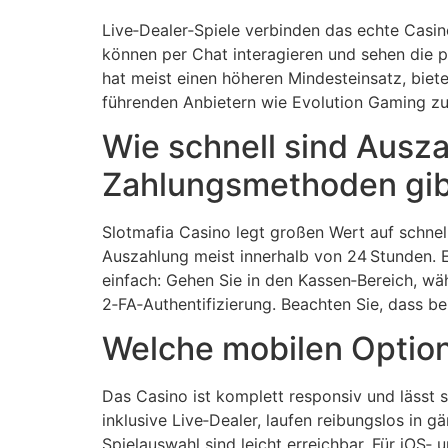
Live‑Dealer‑Spiele verbinden das echte Casin
können per Chat interagieren und sehen die p
hat meist einen höheren Mindesteinsatz, biete
führenden Anbietern wie Evolution Gaming zus
Wie schnell sind Ausz
Zahlungsmethoden gib
Slotmafia Casino legt großen Wert auf schnel
Auszahlung meist innerhalb von 24 Stunden. E
einfach: Gehen Sie in den Kassen‑Bereich, wä
2‑FA‑Authentifizierung. Beachten Sie, dass 
Welche mobilen Option
Das Casino ist komplett responsiv und lässt s
inklusive Live‑Dealer, laufen reibungslos in 
Spielauswahl sind leicht erreichbar. Für iOS