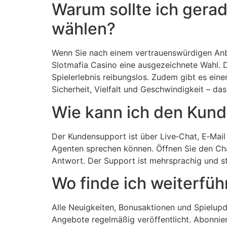
Warum sollte ich gerad
wählen?
Wenn Sie nach einem vertrauenswürdigen Anbie
Slotmafia Casino eine ausgezeichnete Wahl. 
Spielerlebnis reibungslos. Zudem gibt es ein
Sicherheit, Vielfalt und Geschwindigkeit – da
Wie kann ich den Kund
Der Kundensupport ist über Live‑Chat, E‑Mail 
Agenten sprechen können. Öffnen Sie den Chat
Antwort. Der Support ist mehrsprachig und st
Wo finde ich weiterfüh
Alle Neuigkeiten, Bonusaktionen und Spielupd
Angebote regelmäßig veröffentlicht. Abonnie