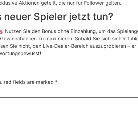
lusive Aktionen geteilt, die nur für Follower gelten.
s neuer Spieler jetzt tun?
a
. Nutzen Sie den Bonus ohne Einzahlung, um das Spielangeb
 Gewinnchancen zu maximieren. Sobald Sie sich sicher fühlen
en Sie nicht, den Live‑Dealer‑Bereich auszuprobieren – er 
ntwortungsbewusst!
uired fields are marked
*