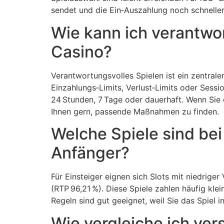
sendet und die Ein‑Auszahlung noch schnelle
Wie kann ich verantwo
Casino?
Verantwortungsvolles Spielen ist ein zentraler
Einzahlungs‑Limits, Verlust‑Limits oder Sessi
24 Stunden, 7 Tage oder dauerhaft. Wenn Sie d
Ihnen gern, passende Maßnahmen zu finden.
Welche Spiele sind be
Anfänger?
Für Einsteiger eignen sich Slots mit niedriger 
(RTP 96,21 %). Diese Spiele zahlen häufig kl
Regeln sind gut geeignet, weil Sie das Spiel 
Wie vergleiche ich ve