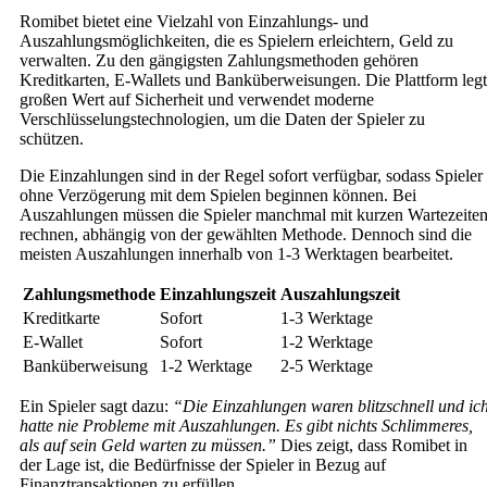
Romibet bietet eine Vielzahl von Einzahlungs- und
Auszahlungsmöglichkeiten, die es Spielern erleichtern, Geld zu
verwalten. Zu den gängigsten Zahlungsmethoden gehören
Kreditkarten, E-Wallets und Banküberweisungen. Die Plattform legt
großen Wert auf Sicherheit und verwendet moderne
Verschlüsselungstechnologien, um die Daten der Spieler zu
schützen.
Die Einzahlungen sind in der Regel sofort verfügbar, sodass Spieler
ohne Verzögerung mit dem Spielen beginnen können. Bei
Auszahlungen müssen die Spieler manchmal mit kurzen Wartezeite
rechnen, abhängig von der gewählten Methode. Dennoch sind die
meisten Auszahlungen innerhalb von 1-3 Werktagen bearbeitet.
Zahlungsmethode
Einzahlungszeit
Auszahlungszeit
Kreditkarte
Sofort
1-3 Werktage
E-Wallet
Sofort
1-2 Werktage
Banküberweisung
1-2 Werktage
2-5 Werktage
Ein Spieler sagt dazu:
“Die Einzahlungen waren blitzschnell und ic
hatte nie Probleme mit Auszahlungen. Es gibt nichts Schlimmeres,
als auf sein Geld warten zu müssen.”
Dies zeigt, dass Romibet in
der Lage ist, die Bedürfnisse der Spieler in Bezug auf
Finanztransaktionen zu erfüllen.