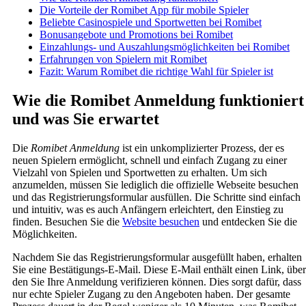
Die Vorteile der Romibet App für mobile Spieler
Beliebte Casinospiele und Sportwetten bei Romibet
Bonusangebote und Promotions bei Romibet
Einzahlungs- und Auszahlungsmöglichkeiten bei Romibet
Erfahrungen von Spielern mit Romibet
Fazit: Warum Romibet die richtige Wahl für Spieler ist
Wie die Romibet Anmeldung funktioniert
und was Sie erwartet
Die
Romibet Anmeldung
ist ein unkomplizierter Prozess, der es
neuen Spielern ermöglicht, schnell und einfach Zugang zu einer
Vielzahl von Spielen und Sportwetten zu erhalten. Um sich
anzumelden, müssen Sie lediglich die offizielle Webseite besuchen
und das Registrierungsformular ausfüllen. Die Schritte sind einfach
und intuitiv, was es auch Anfängern erleichtert, den Einstieg zu
finden. Besuchen Sie die
Website besuchen
und entdecken Sie die
Möglichkeiten.
Nachdem Sie das Registrierungsformular ausgefüllt haben, erhalten
Sie eine Bestätigungs-E-Mail. Diese E-Mail enthält einen Link, über
den Sie Ihre Anmeldung verifizieren können. Dies sorgt dafür, dass
nur echte Spieler Zugang zu den Angeboten haben. Der gesamte