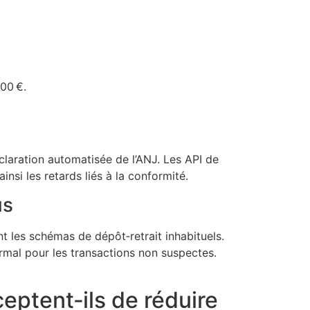
00 €.
claration automatisée de l’ANJ. Les API de
nsi les retards liés à la conformité.
us
t les schémas de dépôt‑retrait inhabituels.
rmal pour les transactions non suspectes.
ptent‑ils de réduire