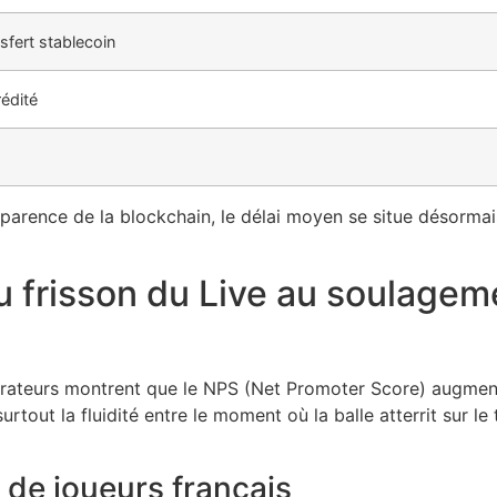
sfert stablecoin
rédité
nsparence de la blockchain, le délai moyen se situe désorma
du frisson du Live au soulage
rateurs montrent que le NPS (Net Promoter Score) augmente
rtout la fluidité entre le moment où la balle atterrit sur le
de joueurs français