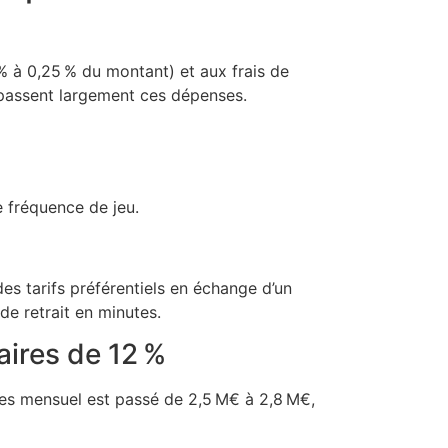
 % à 0,25 % du montant) et aux frais de
rpassent largement ces dépenses.
 fréquence de jeu.
s tarifs préférentiels en échange d’un
de retrait en minutes.
aires de 12 %
aires mensuel est passé de 2,5 M€ à 2,8 M€,