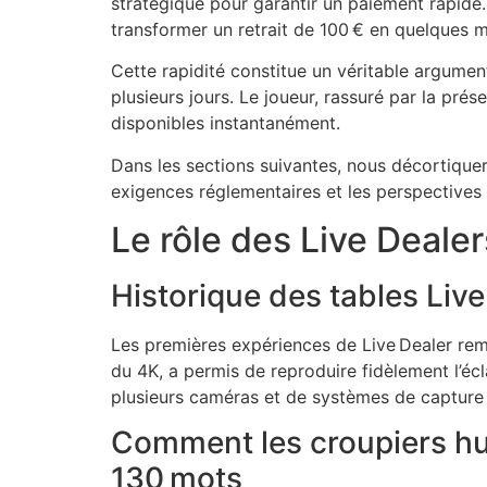
stratégique pour garantir un paiement rapide
transformer un retrait de 100 € en quelques 
Cette rapidité constitue un véritable argument
plusieurs jours. Le joueur, rassuré par la pr
disponibles instantanément.
Dans les sections suivantes, nous décortiquer
exigences réglementaires et les perspectives 
Le rôle des Live Deale
Historique des tables Liv
Les premières expériences de Live Dealer re
du 4K, a permis de reproduire fidèlement l’écl
plusieurs caméras et de systèmes de capture a
Comment les croupiers huma
130 mots