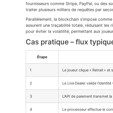
fournisseurs comme Stripe, PayPal, ou des sol
traiter plusieurs milliers de requêtes par seco
Parallèlement, la blockchain s’impose comme 
assurent une traçabilité totale, réduisant les
pour éviter la volatilité, permettant aux joue
Cas pratique – flux typiqu
Étape
1
Le joueur clique « Retrait » et 
2
Le Live Dealer valide l’identi
3
L’API de paiement transmet la
4
Le processeur effectue le con