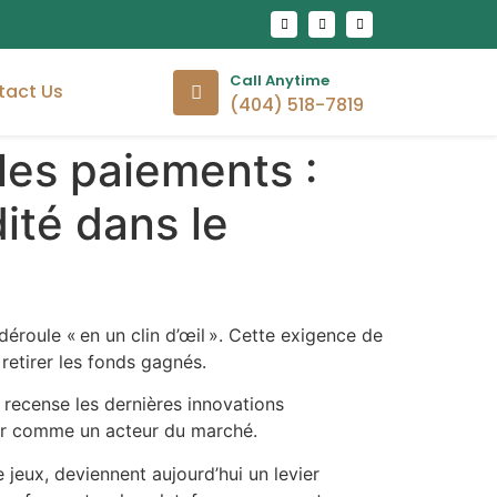
Call Anytime
tact Us
(404) 518-7819
les paiements :
ité dans le
déroule « en un clin d’œil ». Cette exigence de
 retirer les fonds gagnés.
l recense les dernières innovations
ner comme un acteur du marché.
jeux, deviennent aujourd’hui un levier