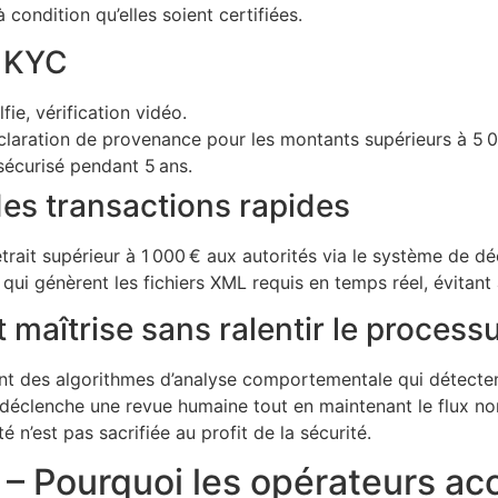
condition qu’elles soient certifiées.
s KYC
lfie, vérification vidéo.
claration de provenance pour les montants supérieurs à 5 0
sécurisé pendant 5 ans.
des transactions rapides
rait supérieur à 1 000 € aux autorités via le système de dé
i génèrent les fichiers XML requis en temps réel, évitant ai
 maîtrise sans ralentir le process
sent des algorithmes d’analyse comportementale qui détecten
e déclenche une revue humaine tout en maintenant le flux no
 n’est pas sacrifiée au profit de la sécurité.
 Pourquoi les opérateurs acce