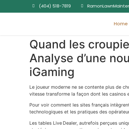
(404) 518-7819
RamonLawnMainte
Home
Quand les croupie
Analyse d’une nou
iGaming
Le joueur moderne ne se contente plus de chois
vitesse transforme la façon dont les casinos en
Pour voir comment les sites français intègren
technologiques et les pratiques des opérateu
Les tables Live Dealer, autrefois perçues un