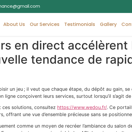
nance@gmail.com
About Us
Our Services
Testimonials
Gallery
Con
rs en direct accélèrent 
velle tendance de rapid
ir un jeu ; il veut que chaque étape, du dépôt au gain, se 
 ligne conçoivent leurs services, surtout lorsqu’il s’agit de
t ces solutions, consultez
https://www.wedou.fr/
. Ce portai
rs, offrant une vue d’ensemble précieuse sans se position
iquement comme un moyen de recréer l’ambiance du salon de 