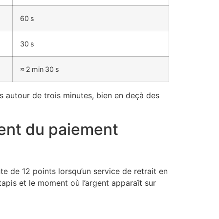
60 s
30 s
≈ 2 min 30 s
is autour de trois minutes, bien en deçà des
ment du paiement
 de 12 points lorsqu’un service de retrait en
 tapis et le moment où l’argent apparaît sur