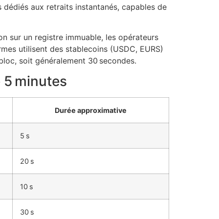
 dédiés aux retraits instantanés, capables de
n sur un registre immuable, les opérateurs
formes utilisent des stablecoins (USDC, EURS)
e bloc, soit généralement 30 secondes.
e 5 minutes
Durée approximative
5 s
20 s
10 s
30 s