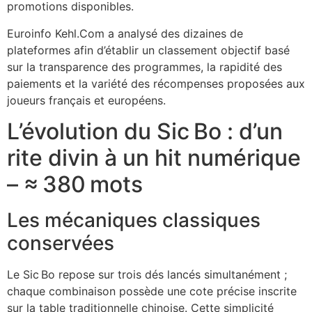
promotions disponibles.
Euroinfo Kehl.Com a analysé des dizaines de
plateformes afin d’établir un classement objectif basé
sur la transparence des programmes, la rapidité des
paiements et la variété des récompenses proposées aux
joueurs français et européens.
L’évolution du Sic Bo : d’un
rite divin à un hit numérique
– ≈ 380 mots
Les mécaniques classiques
conservées
Le Sic Bo repose sur trois dés lancés simultanément ;
chaque combinaison possède une cote précise inscrite
sur la table traditionnelle chinoise. Cette simplicité