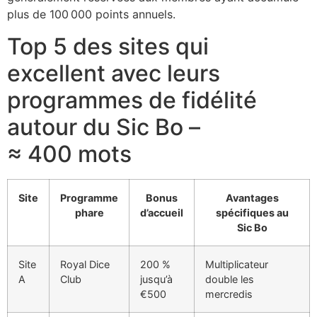
plus de 100 000 points annuels.
Top 5 des sites qui
excellent avec leurs
programmes de fidélité
autour du Sic Bo –
≈ 400 mots
Site
Programme
Bonus
Avantages
phare
d’accueil
spécifiques au
Sic Bo
Site
Royal Dice
200 %
Multiplicateur
A
Club
jusqu’à
double les
€500
mercredis