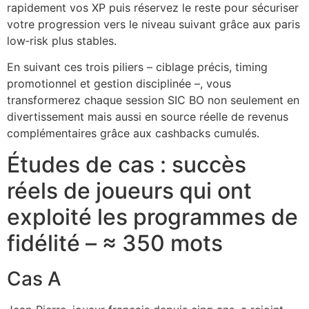
rapidement vos XP puis réservez le reste pour sécuriser
votre progression vers le niveau suivant grâce aux paris
low‑risk plus stables.
En suivant ces trois piliers – ciblage précis, timing
promotionnel et gestion disciplinée –, vous
transformerez chaque session SIC BO non seulement en
divertissement mais aussi en source réelle de revenus
complémentaires grâce aux cashbacks cumulés.
Études de cas : succès
réels de joueurs qui ont
exploité les programmes de
fidélité – ≈ 350 mots
Cas A