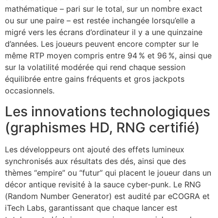
mathématique – pari sur le total, sur un nombre exact
ou sur une paire – est restée inchangée lorsqu’elle a
migré vers les écrans d’ordinateur il y a une quinzaine
d’années. Les joueurs peuvent encore compter sur le
même RTP moyen compris entre 94 % et 96 %, ainsi que
sur la volatilité modérée qui rend chaque session
équilibrée entre gains fréquents et gros jackpots
occasionnels.
Les innovations technologiques
(graphismes HD, RNG certifié)
Les développeurs ont ajouté des effets lumineux
synchronisés aux résultats des dés, ainsi que des
thèmes “empire” ou “futur” qui placent le joueur dans un
décor antique revisité à la sauce cyber‑punk. Le RNG
(Random Number Generator) est audité par eCOGRA et
iTech Labs, garantissant que chaque lancer est