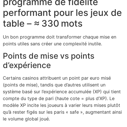
programme de fidélité
performant pour les jeux de
table – ≈ 330 mots
Un bon programme doit transformer chaque mise en
points utiles sans créer une complexité inutile.
Points de mise vs points
d’expérience
Certains casinos attribuent un point par euro misé
(points de mise), tandis que d’autres utilisent un
système basé sur l’expérience accumulée (XP) qui tient
compte du type de pari (haute cote = plus d’XP). Le
modèle XP incite les joueurs à varier leurs mises plutôt
qu’à rester figés sur les paris « safe », augmentant ainsi
le volume global joué.