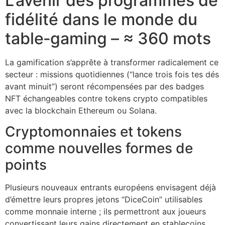
L’avenir des programmes de
fidélité dans le monde du
table‑gaming – ≈ 360 mots
La gamification s’apprête à transformer radicalement ce
secteur : missions quotidiennes (“lance trois fois tes dés
avant minuit”) seront récompensées par des badges
NFT échangeables contre tokens crypto compatibles
avec la blockchain Ethereum ou Solana.
Cryptomonnaies et tokens
comme nouvelles formes de
points
Plusieurs nouveaux entrants européens envisagent déjà
d’émettre leurs propres jetons “DiceCoin” utilisables
comme monnaie interne ; ils permettront aux joueurs
convertissant leurs gains directement en stablecoins