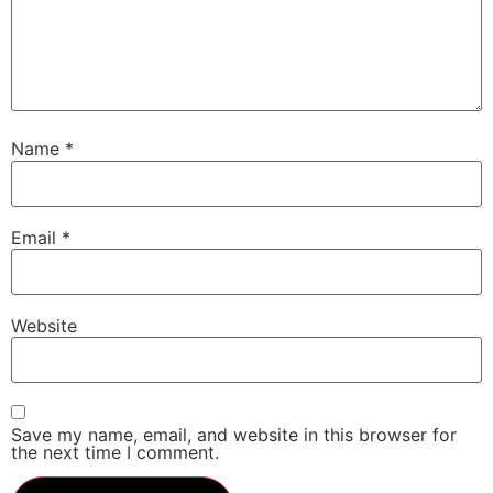
Name
*
Email
*
Website
Save my name, email, and website in this browser for
the next time I comment.