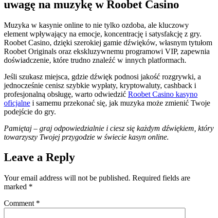
uwagę na muzykę w Roobet Casino
Muzyka w kasynie online to nie tylko ozdoba, ale kluczowy
element wpływający na emocje, koncentrację i satysfakcję z gry.
Roobet Casino, dzięki szerokiej gamie dźwięków, własnym tytułom
Roobet Originals oraz ekskluzywnemu programowi VIP, zapewnia
doświadczenie, które trudno znaleźć w innych platformach.
Jeśli szukasz miejsca, gdzie dźwięk podnosi jakość rozgrywki, a
jednocześnie cenisz szybkie wypłaty, kryptowaluty, cashback i
profesjonalną obsługę, warto odwiedzić
Roobet Casino kasyno
oficjalne
i samemu przekonać się, jak muzyka może zmienić Twoje
podejście do gry.
Pamiętaj – graj odpowiedzialnie i ciesz się każdym dźwiękiem, który
towarzyszy Twojej przygodzie w świecie kasyn online.
Leave a Reply
Your email address will not be published.
Required fields are
marked
*
Comment
*