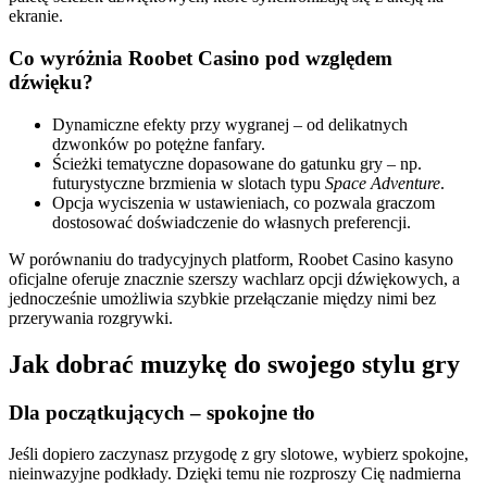
ekranie.
Co wyróżnia Roobet Casino pod względem
dźwięku?
Dynamiczne efekty przy wygranej – od delikatnych
dzwonków po potężne fanfary.
Ścieżki tematyczne dopasowane do gatunku gry – np.
futurystyczne brzmienia w slotach typu
Space Adventure
.
Opcja wyciszenia w ustawieniach, co pozwala graczom
dostosować doświadczenie do własnych preferencji.
W porównaniu do tradycyjnych platform, Roobet Casino kasyno
oficjalne oferuje znacznie szerszy wachlarz opcji dźwiękowych, a
jednocześnie umożliwia szybkie przełączanie między nimi bez
przerywania rozgrywki.
Jak dobrać muzykę do swojego stylu gry
Dla początkujących – spokojne tło
Jeśli dopiero zaczynasz przygodę z gry slotowe, wybierz spokojne,
nieinwazyjne podkłady. Dzięki temu nie rozproszy Cię nadmierna