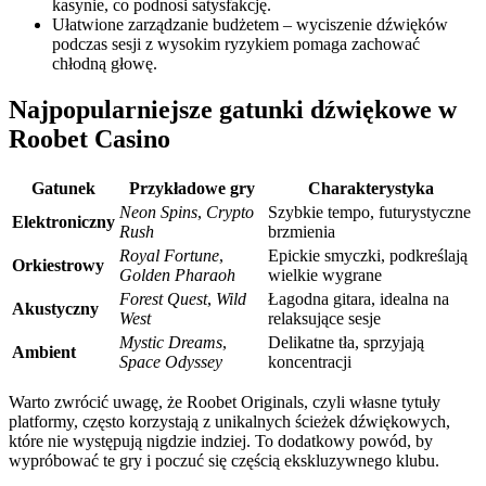
kasynie, co podnosi satysfakcję.
Ułatwione zarządzanie budżetem – wyciszenie dźwięków
podczas sesji z wysokim ryzykiem pomaga zachować
chłodną głowę.
Najpopularniejsze gatunki dźwiękowe w
Roobet Casino
Gatunek
Przykładowe gry
Charakterystyka
Neon Spins
,
Crypto
Szybkie tempo, futurystyczne
Elektroniczny
Rush
brzmienia
Royal Fortune
,
Epickie smyczki, podkreślają
Orkiestrowy
Golden Pharaoh
wielkie wygrane
Forest Quest
,
Wild
Łagodna gitara, idealna na
Akustyczny
West
relaksujące sesje
Mystic Dreams
,
Delikatne tła, sprzyjają
Ambient
Space Odyssey
koncentracji
Warto zwrócić uwagę, że Roobet Originals, czyli własne tytuły
platformy, często korzystają z unikalnych ścieżek dźwiękowych,
które nie występują nigdzie indziej. To dodatkowy powód, by
wypróbować te gry i poczuć się częścią ekskluzywnego klubu.