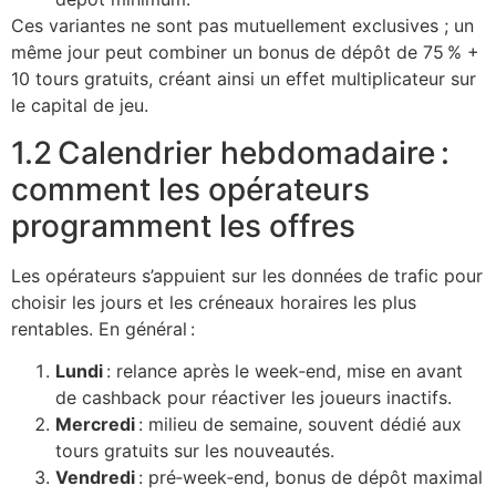
Ces variantes ne sont pas mutuellement exclusives ; un
même jour peut combiner un bonus de dépôt de 75 % +
10 tours gratuits, créant ainsi un effet multiplicateur sur
le capital de jeu.
1.2 Calendrier hebdomadaire :
comment les opérateurs
programment les offres
Les opérateurs s’appuient sur les données de trafic pour
choisir les jours et les créneaux horaires les plus
rentables. En général :
Lundi
: relance après le week‑end, mise en avant
de cashback pour réactiver les joueurs inactifs.
Mercredi
: milieu de semaine, souvent dédié aux
tours gratuits sur les nouveautés.
Vendredi
: pré‑week‑end, bonus de dépôt maximal