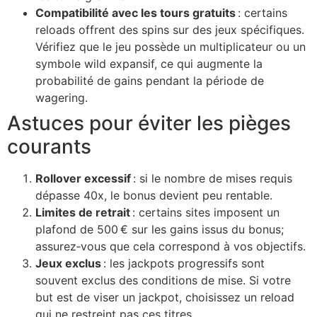
Compatibilité avec les tours gratuits
: certains
reloads offrent des spins sur des jeux spécifiques.
Vérifiez que le jeu possède un multiplicateur ou un
symbole wild expansif, ce qui augmente la
probabilité de gains pendant la période de
wagering.
Astuces pour éviter les pièges
courants
Rollover excessif
: si le nombre de mises requis
dépasse 40x, le bonus devient peu rentable.
Limites de retrait
: certains sites imposent un
plafond de 500 € sur les gains issus du bonus;
assurez‑vous que cela correspond à vos objectifs.
Jeux exclus
: les jackpots progressifs sont
souvent exclus des conditions de mise. Si votre
but est de viser un jackpot, choisissez un reload
qui ne restreint pas ces titres.