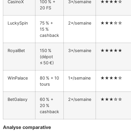
CasinoX
100 % +
3×/semaine
★★★★☆
20 FS
LuckySpin
75 % +
2×/semaine
★★★☆☆
15 %
cashback
RoyalBet
150 %
3×/semaine
★★★★★
(dépot
≤ 50 €)
WinPalace
80 % + 10
1×/semaine
★★★★☆
tours
BetGalaxy
60 % +
2×/semaine
★★★☆☆
20 %
cashback
Analyse comparative