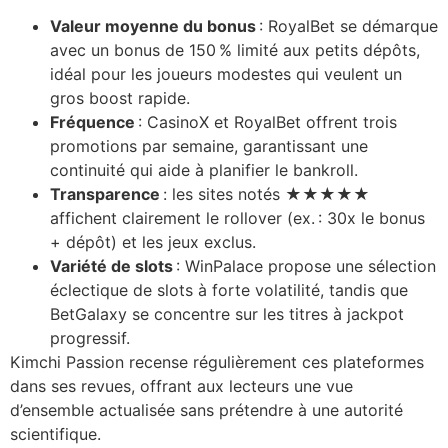
Valeur moyenne du bonus
: RoyalBet se démarque
avec un bonus de 150 % limité aux petits dépôts,
idéal pour les joueurs modestes qui veulent un
gros boost rapide.
Fréquence
: CasinoX et RoyalBet offrent trois
promotions par semaine, garantissant une
continuité qui aide à planifier le bankroll.
Transparence
: les sites notés ★★★★★
affichent clairement le rollover (ex. : 30x le bonus
+ dépôt) et les jeux exclus.
Variété de slots
: WinPalace propose une sélection
éclectique de slots à forte volatilité, tandis que
BetGalaxy se concentre sur les titres à jackpot
progressif.
Kimchi Passion recense régulièrement ces plateformes
dans ses revues, offrant aux lecteurs une vue
d’ensemble actualisée sans prétendre à une autorité
scientifique.