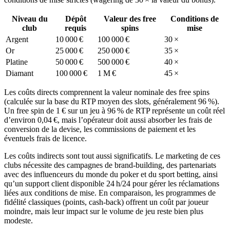
Niveau du
Dépôt
Valeur des free
Conditions de
club
requis
spins
mise
Argent
10 000 €
100 000 €
30 ×
Or
25 000 €
250 000 €
35 ×
Platine
50 000 €
500 000 €
40 ×
Diamant
100 000 €
1 M €
45 ×
Les coûts directs comprennent la valeur nominale des free spins
(calculée sur la base du RTP moyen des slots, généralement 96 %).
Un free spin de 1 € sur un jeu à 96 % de RTP représente un coût réel
d’environ 0,04 €, mais l’opérateur doit aussi absorber les frais de
conversion de la devise, les commissions de paiement et les
éventuels frais de licence.
Les coûts indirects sont tout aussi significatifs. Le marketing de ces
clubs nécessite des campagnes de brand‑building, des partenariats
avec des influenceurs du monde du poker et du sport betting, ainsi
qu’un support client disponible 24 h/24 pour gérer les réclamations
liées aux conditions de mise. En comparaison, les programmes de
fidélité classiques (points, cash‑back) offrent un coût par joueur
moindre, mais leur impact sur le volume de jeu reste bien plus
modeste.