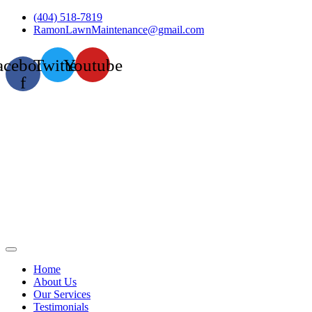
Skip
(404) 518-7819
to
RamonLawnMaintenance@gmail.com
content
acebook-
Twitter
Youtube
f
Home
About Us
Our Services
Testimonials