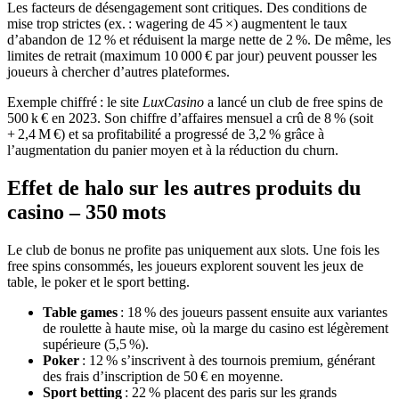
Les facteurs de désengagement sont critiques. Des conditions de
mise trop strictes (ex. : wagering de 45 ×) augmentent le taux
d’abandon de 12 % et réduisent la marge nette de 2 %. De même, les
limites de retrait (maximum 10 000 € par jour) peuvent pousser les
joueurs à chercher d’autres plateformes.
Exemple chiffré : le site
LuxCasino
a lancé un club de free spins de
500 k € en 2023. Son chiffre d’affaires mensuel a crû de 8 % (soit
+ 2,4 M €) et sa profitabilité a progressé de 3,2 % grâce à
l’augmentation du panier moyen et à la réduction du churn.
Effet de halo sur les autres produits du
casino – 350 mots
Le club de bonus ne profite pas uniquement aux slots. Une fois les
free spins consommés, les joueurs explorent souvent les jeux de
table, le poker et le sport betting.
Table games
: 18 % des joueurs passent ensuite aux variantes
de roulette à haute mise, où la marge du casino est légèrement
supérieure (5,5 %).
Poker
: 12 % s’inscrivent à des tournois premium, générant
des frais d’inscription de 50 € en moyenne.
Sport betting
: 22 % placent des paris sur les grands