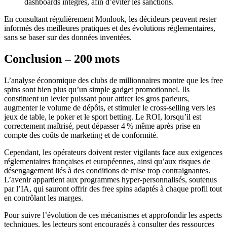
dashboards intégrés, afin d’éviter les sanctions.
En consultant régulièrement Monlook, les décideurs peuvent rester
informés des meilleures pratiques et des évolutions réglementaires,
sans se baser sur des données inventées.
Conclusion – 200 mots
L’analyse économique des clubs de millionnaires montre que les free
spins sont bien plus qu’un simple gadget promotionnel. Ils
constituent un levier puissant pour attirer les gros parieurs,
augmenter le volume de dépôts, et stimuler le cross‑selling vers les
jeux de table, le poker et le sport betting. Le ROI, lorsqu’il est
correctement maîtrisé, peut dépasser 4 % même après prise en
compte des coûts de marketing et de conformité.
Cependant, les opérateurs doivent rester vigilants face aux exigences
réglementaires françaises et européennes, ainsi qu’aux risques de
désengagement liés à des conditions de mise trop contraignantes.
L’avenir appartient aux programmes hyper‑personnalisés, soutenus
par l’IA, qui sauront offrir des free spins adaptés à chaque profil tout
en contrôlant les marges.
Pour suivre l’évolution de ces mécanismes et approfondir les aspects
techniques, les lecteurs sont encouragés à consulter des ressources