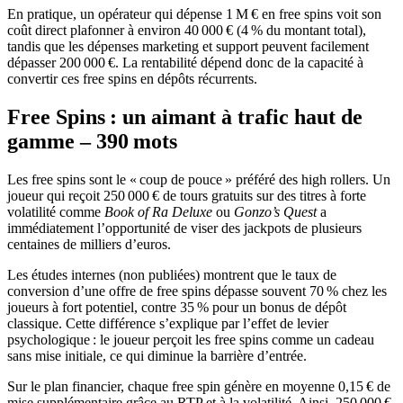
En pratique, un opérateur qui dépense 1 M € en free spins voit son
coût direct plafonner à environ 40 000 € (4 % du montant total),
tandis que les dépenses marketing et support peuvent facilement
dépasser 200 000 €. La rentabilité dépend donc de la capacité à
convertir ces free spins en dépôts récurrents.
Free Spins : un aimant à trafic haut de
gamme – 390 mots
Les free spins sont le « coup de pouce » préféré des high rollers. Un
joueur qui reçoit 250 000 € de tours gratuits sur des titres à forte
volatilité comme
Book of Ra Deluxe
ou
Gonzo’s Quest
a
immédiatement l’opportunité de viser des jackpots de plusieurs
centaines de milliers d’euros.
Les études internes (non publiées) montrent que le taux de
conversion d’une offre de free spins dépasse souvent 70 % chez les
joueurs à fort potentiel, contre 35 % pour un bonus de dépôt
classique. Cette différence s’explique par l’effet de levier
psychologique : le joueur perçoit les free spins comme un cadeau
sans mise initiale, ce qui diminue la barrière d’entrée.
Sur le plan financier, chaque free spin génère en moyenne 0,15 € de
mise supplémentaire grâce au RTP et à la volatilité. Ainsi, 250 000 €