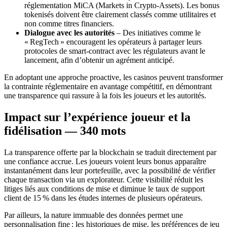
réglementation MiCA (Markets in Crypto‑Assets). Les bonus
tokenisés doivent être clairement classés comme utilitaires et
non comme titres financiers.
Dialogue avec les autorités
– Des initiatives comme le
« RegTech » encouragent les opérateurs à partager leurs
protocoles de smart‑contract avec les régulateurs avant le
lancement, afin d’obtenir un agrément anticipé.
En adoptant une approche proactive, les casinos peuvent transformer
la contrainte réglementaire en avantage compétitif, en démontrant
une transparence qui rassure à la fois les joueurs et les autorités.
Impact sur l’expérience joueur et la
fidélisation — 340 mots
La transparence offerte par la blockchain se traduit directement par
une confiance accrue. Les joueurs voient leurs bonus apparaître
instantanément dans leur portefeuille, avec la possibilité de vérifier
chaque transaction via un explorateur. Cette visibilité réduit les
litiges liés aux conditions de mise et diminue le taux de support
client de 15 % dans les études internes de plusieurs opérateurs.
Par ailleurs, la nature immuable des données permet une
personnalisation fine : les historiques de mise, les préférences de jeu