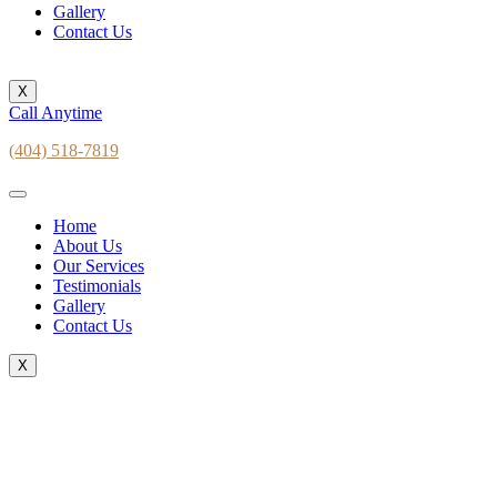
Gallery
Contact Us
X
Call Anytime
(404) 518-7819
Home
About Us
Our Services
Testimonials
Gallery
Contact Us
X