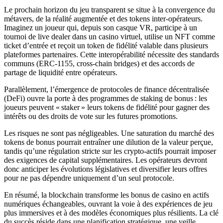
Le prochain horizon du jeu transparent se situe à la convergence du
métavers, de la réalité augmentée et des tokens inter‑opérateurs.
Imaginez un joueur qui, depuis son casque VR, participe à un
tournoi de live dealer dans un casino virtuel, utilise un NFT comme
ticket d’entrée et reçoit un token de fidélité valable dans plusieurs
plateformes partenaires. Cette interopérabilité nécessite des standards
communs (ERC‑1155, cross‑chain bridges) et des accords de
partage de liquidité entre opérateurs.
Parallèlement, l’émergence de protocoles de finance décentralisée
(DeFi) ouvre la porte à des programmes de staking de bonus : les
joueurs peuvent « staker » leurs tokens de fidélité pour gagner des
intérêts ou des droits de vote sur les futures promotions.
Les risques ne sont pas négligeables. Une saturation du marché des
tokens de bonus pourrait entraîner une dilution de la valeur perçue,
tandis qu’une régulation stricte sur les crypto‑actifs pourrait imposer
des exigences de capital supplémentaires. Les opérateurs devront
donc anticiper les évolutions législatives et diversifier leurs offres
pour ne pas dépendre uniquement d’un seul protocole.
En résumé, la blockchain transforme les bonus de casino en actifs
numériques échangeables, ouvrant la voie à des expériences de jeu
plus immersives et à des modèles économiques plus résilients. La clé
du succès réside dans une planification stratégique, une veille