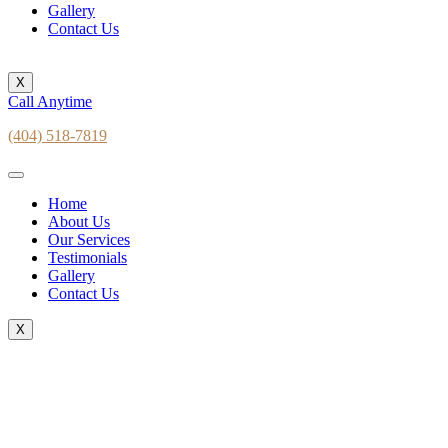
Gallery
Contact Us
X
Call Anytime
(404) 518-7819
Home
About Us
Our Services
Testimonials
Gallery
Contact Us
X