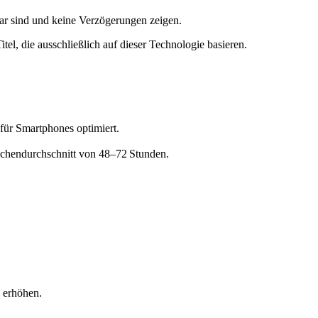
ar sind und keine Verzögerungen zeigen.
el, die ausschließlich auf dieser Technologie basieren.
für Smartphones optimiert.
anchendurchschnitt von 48–72 Stunden.
 erhöhen.