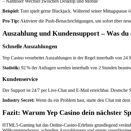
– Nahtloser Wechsel zwischen Desktop und Mobile
Beispiel:
Tom spielt gerne Blackjack. Während seiner Mittagspause öff
Pro Tip:
Aktiviere die Push‑Benachrichtigungen, um sofort über ne
Auszahlung und Kundensupport – Was du 
Schnelle Auszahlungen
Yep Casino verarbeitet Auszahlungen in der Regel innerhalb von 24
Statistik:
92 % der Anfragen werden innerhalb von 2 Stunden beantwo
Kundenservice
Der Support ist 24/7 per Live‑Chat und E‑Mail erreichbar. Deutsche 
Industry Secret:
Wenn du ein Problem hast, starte den Chat mit dem 
Fazit: Warum Yep Casino dein nächster Spi
HTML5‑Gaming hat das Online‑Casino‑Erlebnis grundlegend verändert 
Willkommensbonus, schnellen Auszahlungen und einem zuverlässige