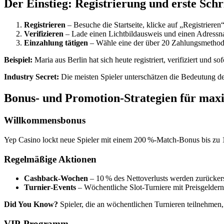
Der Einstieg: Registrierung und erste Schr
Registrieren
– Besuche die Startseite, klicke auf „Registrieren
Verifizieren
– Lade einen Lichtbildausweis und einen Adressn
Einzahlung tätigen
– Wähle eine der über 20 Zahlungsmethoden
Beispiel:
Maria aus Berlin hat sich heute registriert, verifiziert und 
Industry Secret:
Die meisten Spieler unterschätzen die Bedeutung der
Bonus‑ und Promotion‑Strategien für ma
Willkommensbonus
Yep Casino lockt neue Spieler mit einem 200 %‑Match‑Bonus bis zu 10
Regelmäßige Aktionen
Cashback‑Wochen
– 10 % des Nettoverlusts werden zurückerst
Turnier‑Events
– Wöchentliche Slot‑Turniere mit Preisgeldern 
Did You Know?
Spieler, die an wöchentlichen Turnieren teilnehmen, 
VIP‑Programm