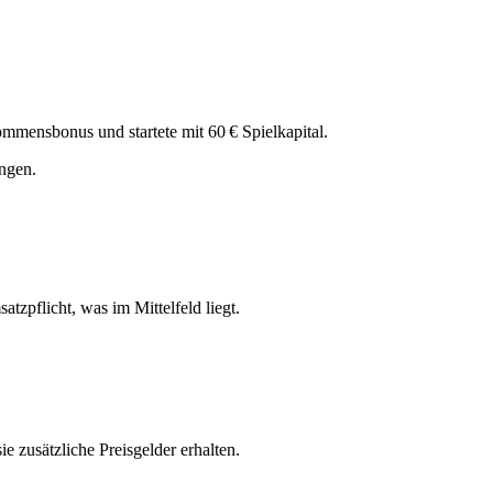
kommensbonus und startete mit 60 € Spielkapital.
ungen.
zpflicht, was im Mittelfeld liegt.
e zusätzliche Preisgelder erhalten.