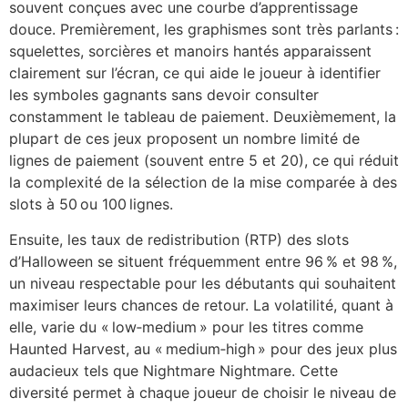
souvent conçues avec une courbe d’apprentissage
douce. Premièrement, les graphismes sont très parlants :
squelettes, sorcières et manoirs hantés apparaissent
clairement sur l’écran, ce qui aide le joueur à identifier
les symboles gagnants sans devoir consulter
constamment le tableau de paiement. Deuxièmement, la
plupart de ces jeux proposent un nombre limité de
lignes de paiement (souvent entre 5 et 20), ce qui réduit
la complexité de la sélection de la mise comparée à des
slots à 50 ou 100 lignes.
Ensuite, les taux de redistribution (RTP) des slots
d’Halloween se situent fréquemment entre 96 % et 98 %,
un niveau respectable pour les débutants qui souhaitent
maximiser leurs chances de retour. La volatilité, quant à
elle, varie du « low‑medium » pour les titres comme
Haunted Harvest, au « medium‑high » pour des jeux plus
audacieux tels que Nightmare Nightmare. Cette
diversité permet à chaque joueur de choisir le niveau de