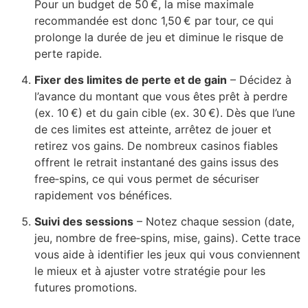
Pour un budget de 50 €, la mise maximale
recommandée est donc 1,50 € par tour, ce qui
prolonge la durée de jeu et diminue le risque de
perte rapide.
Fixer des limites de perte et de gain
– Décidez à
l’avance du montant que vous êtes prêt à perdre
(ex. 10 €) et du gain cible (ex. 30 €). Dès que l’une
de ces limites est atteinte, arrêtez de jouer et
retirez vos gains. De nombreux casinos fiables
offrent le retrait instantané des gains issus des
free‑spins, ce qui vous permet de sécuriser
rapidement vos bénéfices.
Suivi des sessions
– Notez chaque session (date,
jeu, nombre de free‑spins, mise, gains). Cette trace
vous aide à identifier les jeux qui vous conviennent
le mieux et à ajuster votre stratégie pour les
futures promotions.