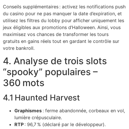
Conseils supplémentaires : activez les notifications push
du casino pour ne pas manquer la date d’expiration, et
utilisez les filtres du lobby pour afficher uniquement les
jeux éligibles aux promotions d’Halloween. Ainsi, vous
maximisez vos chances de transformer les tours
gratuits en gains réels tout en gardant le contrôle sur
votre bankroll.
4. Analyse de trois slots
“spooky” populaires –
360 mots
4.1 Haunted Harvest
Graphismes
: ferme abandonnée, corbeaux en vol,
lumière crépusculaire.
RTP
: 96,7 % (déclaré par le développeur).