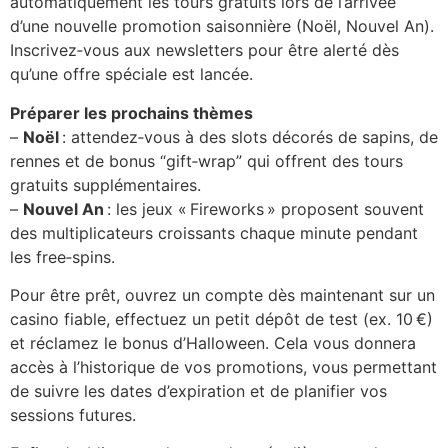
automatiquement les tours gratuits lors de l’arrivée
d’une nouvelle promotion saisonnière (Noël, Nouvel An).
Inscrivez‑vous aux newsletters pour être alerté dès
qu’une offre spéciale est lancée.
Préparer les prochains thèmes
–
Noël
: attendez‑vous à des slots décorés de sapins, de
rennes et de bonus “gift‑wrap” qui offrent des tours
gratuits supplémentaires.
–
Nouvel An
: les jeux « Fireworks » proposent souvent
des multiplicateurs croissants chaque minute pendant
les free‑spins.
Pour être prêt, ouvrez un compte dès maintenant sur un
casino fiable, effectuez un petit dépôt de test (ex. 10 €)
et réclamez le bonus d’Halloween. Cela vous donnera
accès à l’historique de vos promotions, vous permettant
de suivre les dates d’expiration et de planifier vos
sessions futures.