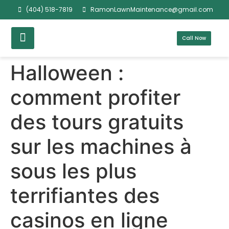
(404) 518-7819
RamonLawnMaintenance@gmail.com
Call Now
Halloween :
comment profiter
des tours gratuits
sur les machines à
sous les plus
terrifiantes des
casinos en ligne