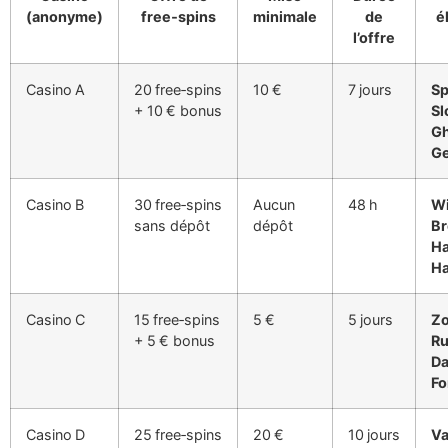
(anonyme)
free‑spins
minimale
de
é
l’offre
Casino A
20 free‑spins
10 €
7 jours
S
+ 10 € bonus
Sl
Gh
G
Casino B
30 free‑spins
Aucun
48 h
Wi
sans dépôt
dépôt
B
H
Ha
Casino C
15 free‑spins
5 €
5 jours
Z
+ 5 € bonus
R
Da
Fo
Casino D
25 free‑spins
20 €
10 jours
Va