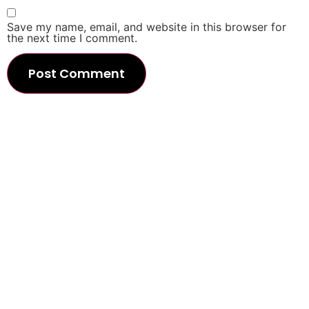
Save my name, email, and website in this browser for
the next time I comment.