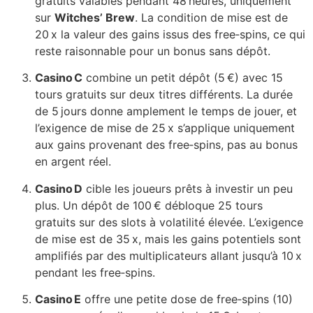
gratuits valables pendant 48 heures, uniquement
sur
Witches’ Brew
. La condition de mise est de
20 x la valeur des gains issus des free‑spins, ce qui
reste raisonnable pour un bonus sans dépôt.
Casino C
combine un petit dépôt (5 €) avec 15
tours gratuits sur deux titres différents. La durée
de 5 jours donne amplement le temps de jouer, et
l’exigence de mise de 25 x s’applique uniquement
aux gains provenant des free‑spins, pas au bonus
en argent réel.
Casino D
cible les joueurs prêts à investir un peu
plus. Un dépôt de 100 € débloque 25 tours
gratuits sur des slots à volatilité élevée. L’exigence
de mise est de 35 x, mais les gains potentiels sont
amplifiés par des multiplicateurs allant jusqu’à 10 x
pendant les free‑spins.
Casino E
offre une petite dose de free‑spins (10)