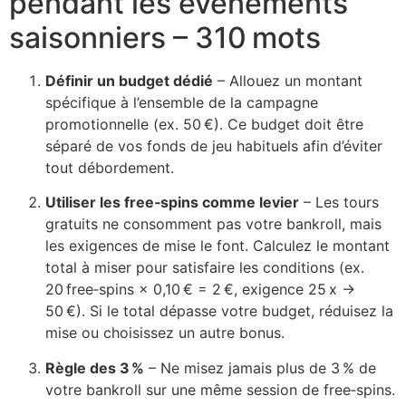
pendant les événements
saisonniers – 310 mots
Définir un budget dédié
– Allouez un montant
spécifique à l’ensemble de la campagne
promotionnelle (ex. 50 €). Ce budget doit être
séparé de vos fonds de jeu habituels afin d’éviter
tout débordement.
Utiliser les free‑spins comme levier
– Les tours
gratuits ne consomment pas votre bankroll, mais
les exigences de mise le font. Calculez le montant
total à miser pour satisfaire les conditions (ex.
20 free‑spins × 0,10 € = 2 €, exigence 25 x →
50 €). Si le total dépasse votre budget, réduisez la
mise ou choisissez un autre bonus.
Règle des 3 %
– Ne misez jamais plus de 3 % de
votre bankroll sur une même session de free‑spins.