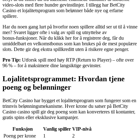
video‑slots med flere hundre gevinstlinjer. I tillegg har BetCity
Casino et lojalitetsprogram som belønner både nye og erfarne
spillere.
Har du noen gang lurt på hvorfor noen spillere alltid ser ut til å vinne
mer? Svaret ligger ofte i valg av spill og utnyttelse av
bonus‑funksjoner. Når du klikk her for å registrere deg, får du
umiddelbart en velkomstbonus som kan brukes på de mest populære
slots. Dette gir deg ekstra spillkreditt uten å risikere egne penger.
Pro Tip:
Utforsk spill med høy RTP (Return to Player) – ofte over
96 % – for å maksimere dine langsiktige gevinster.
Lojalitetsprogrammet: Hvordan tjene
poeng og belønninger
BetCity Casino har bygget et lojalitetsprogram som fungerer som en
trinnvis belønningsmekanisme. Hver krone du satser på BetCity
Casino casino spill gir deg poeng som kan konverteres til kontanter,
gratis spins eller eksklusive kampanjer.
Funksjon
Vanlig spiller
VIP‑nivå
Poeng per krone
1
2