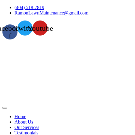
Skip
(404) 518-7819
to
RamonLawnMaintenance@gmail.com
content
acebook-
Twitter
Youtube
f
Home
About Us
Our Services
Testimonials