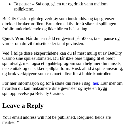
Ta pauser – Stå opp, gå en tur og drikk vann mellom
spilløktene.
BetCity Casino gir deg verktøy som innskudds‑ og tapsgrenser
direkte i brukerprofilen. Bruk dem aktivt for å sikre at spillingen
forblir underholdende og ikke blir en belastning.
Quick Win:
Når du har nådd en gevinst på 500 kr, ta en pause og
vurder om du vil fortsette eller ta ut gevinsten.
Ved å følge disse ekspertrådene kan du få mest mulig ut av BetCity
Casino sine spilleautomater. Du får ikke bare tilgang til et bredt
spillutvalg, men også et lojalitetsprogram som belønner din innsats,
raske uttak og en sikker spillplattform. Husk alltid å spille ansvarlig,
og bruk verktøyene som casinoet tilbyr for å holde kontrollen.
For mer informasjon og for å starte din reise i dag,
her
. Lær mer om
hvordan du kan maksimere dine gevinster og nyte en trygg
spillopplevelse på BetCity Casino.
Leave a Reply
Your email address will not be published.
Required fields are
marked
*