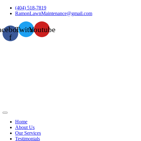
Skip
(404) 518-7819
to
RamonLawnMaintenance@gmail.com
content
acebook-
Twitter
Youtube
f
Home
About Us
Our Services
Testimonials