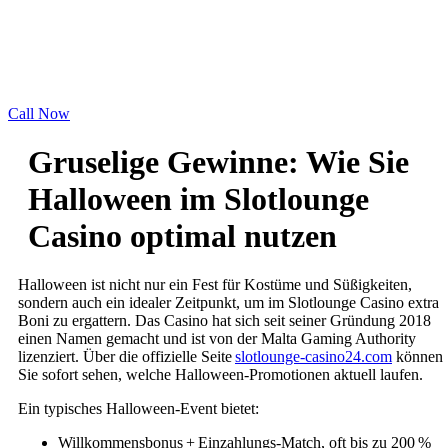
Call Now
Gruselige Gewinne: Wie Sie
Halloween im Slotlounge
Casino optimal nutzen
Halloween ist nicht nur ein Fest für Kostüme und Süßigkeiten,
sondern auch ein idealer Zeitpunkt, um im Slotlounge Casino extra
Boni zu ergattern. Das Casino hat sich seit seiner Gründung 2018
einen Namen gemacht und ist von der Malta Gaming Authority
lizenziert. Über die offizielle Seite
slotlounge-casino24.com
können
Sie sofort sehen, welche Halloween‑Promotionen aktuell laufen.
Ein typisches Halloween‑Event bietet:
Willkommensbonus + Einzahlungs‑Match, oft bis zu 200 %