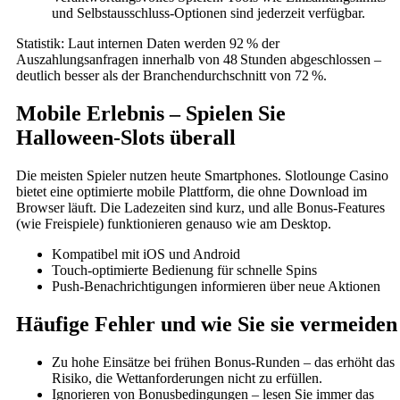
und Selbstausschluss‑Optionen sind jederzeit verfügbar.
Statistik: Laut internen Daten werden 92 % der
Auszahlungsanfragen innerhalb von 48 Stunden abgeschlossen –
deutlich besser als der Branchendurchschnitt von 72 %.
Mobile Erlebnis – Spielen Sie
Halloween‑Slots überall
Die meisten Spieler nutzen heute Smartphones. Slotlounge Casino
bietet eine optimierte mobile Plattform, die ohne Download im
Browser läuft. Die Ladezeiten sind kurz, und alle Bonus‑Features
(wie Freispiele) funktionieren genauso wie am Desktop.
Kompatibel mit iOS und Android
Touch‑optimierte Bedienung für schnelle Spins
Push‑Benachrichtigungen informieren über neue Aktionen
Häufige Fehler und wie Sie sie vermeiden
Zu hohe Einsätze bei frühen Bonus‑Runden – das erhöht das
Risiko, die Wettanforderungen nicht zu erfüllen.
Ignorieren von Bonusbedingungen – lesen Sie immer das