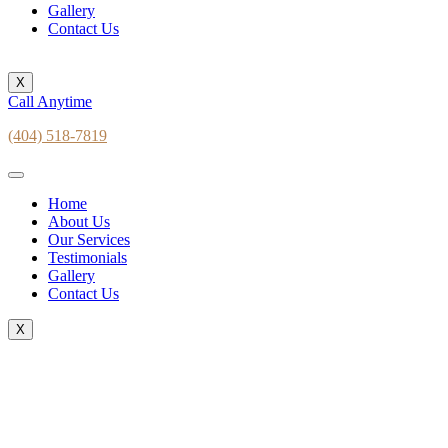
Gallery
Contact Us
X
Call Anytime
(404) 518-7819
Home
About Us
Our Services
Testimonials
Gallery
Contact Us
X