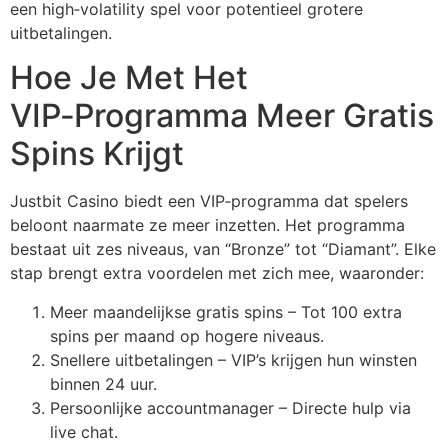
een high‑volatility spel voor potentieel grotere
uitbetalingen.
Hoe Je Met Het
VIP‑Programma Meer Gratis
Spins Krijgt
Justbit Casino biedt een VIP‑programma dat spelers
beloont naarmate ze meer inzetten. Het programma
bestaat uit zes niveaus, van “Bronze” tot “Diamant”. Elke
stap brengt extra voordelen met zich mee, waaronder:
Meer maandelijkse gratis spins – Tot 100 extra
spins per maand op hogere niveaus.
Snellere uitbetalingen – VIP’s krijgen hun winsten
binnen 24 uur.
Persoonlijke accountmanager – Directe hulp via
live chat.