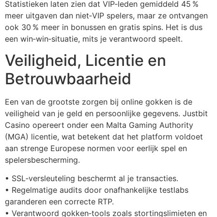
Statistieken laten zien dat VIP‑leden gemiddeld 45 %
meer uitgaven dan niet‑VIP spelers, maar ze ontvangen
ook 30 % meer in bonussen en gratis spins. Het is dus
een win‑win‑situatie, mits je verantwoord speelt.
Veiligheid, Licentie en
Betrouwbaarheid
Een van de grootste zorgen bij online gokken is de
veiligheid van je geld en persoonlijke gegevens. Justbit
Casino opereert onder een Malta Gaming Authority
(MGA) licentie, wat betekent dat het platform voldoet
aan strenge Europese normen voor eerlijk spel en
spelersbescherming.
• SSL‑versleuteling beschermt al je transacties.
• Regelmatige audits door onafhankelijke testlabs
garanderen een correcte RTP.
• Verantwoord gokken‑tools zoals stortingslimieten en