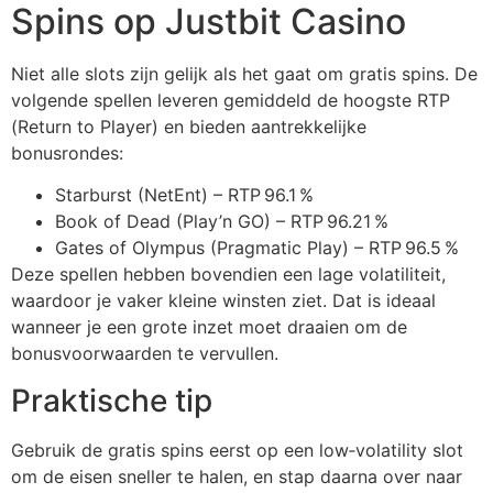
Spins op Justbit Casino
Niet alle slots zijn gelijk als het gaat om gratis spins. De
volgende spellen leveren gemiddeld de hoogste RTP
(Return to Player) en bieden aantrekkelijke
bonusrondes:
Starburst (NetEnt) – RTP 96.1 %
Book of Dead (Play’n GO) – RTP 96.21 %
Gates of Olympus (Pragmatic Play) – RTP 96.5 %
Deze spellen hebben bovendien een lage volatiliteit,
waardoor je vaker kleine winsten ziet. Dat is ideaal
wanneer je een grote inzet moet draaien om de
bonusvoorwaarden te vervullen.
Praktische tip
Gebruik de gratis spins eerst op een low‑volatility slot
om de eisen sneller te halen, en stap daarna over naar