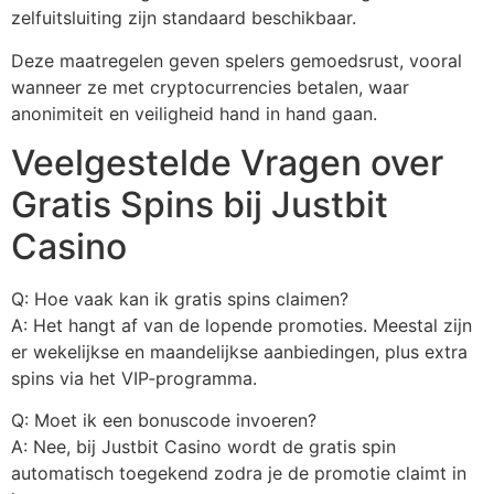
zelfuitsluiting zijn standaard beschikbaar.
Deze maatregelen geven spelers gemoedsrust, vooral
wanneer ze met cryptocurrencies betalen, waar
anonimiteit en veiligheid hand in hand gaan.
Veelgestelde Vragen over
Gratis Spins bij Justbit
Casino
Q: Hoe vaak kan ik gratis spins claimen?
A: Het hangt af van de lopende promoties. Meestal zijn
er wekelijkse en maandelijkse aanbiedingen, plus extra
spins via het VIP‑programma.
Q: Moet ik een bonuscode invoeren?
A: Nee, bij Justbit Casino wordt de gratis spin
automatisch toegekend zodra je de promotie claimt in