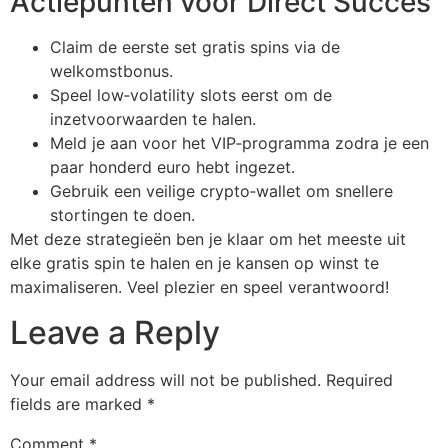
Actiepunten voor Direct Succes
Claim de eerste set gratis spins via de
welkomstbonus.
Speel low‑volatility slots eerst om de
inzetvoorwaarden te halen.
Meld je aan voor het VIP‑programma zodra je een
paar honderd euro hebt ingezet.
Gebruik een veilige crypto‑wallet om snellere
stortingen te doen.
Met deze strategieën ben je klaar om het meeste uit
elke gratis spin te halen en je kansen op winst te
maximaliseren. Veel plezier en speel verantwoord!
Leave a Reply
Your email address will not be published.
Required
fields are marked
*
Comment
*