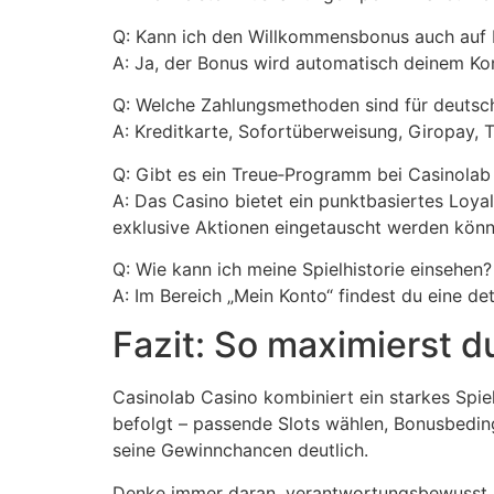
Q: Kann ich den Willkommensbonus auch auf 
A: Ja, der Bonus wird automatisch deinem Ko
Q: Welche Zahlungsmethoden sind für deutsch
A: Kreditkarte, Sofortüberweisung, Giropay, Tr
Q: Gibt es ein Treue‑Programm bei Casinolab
A: Das Casino bietet ein punktbasiertes Loy
exklusive Aktionen eingetauscht werden könn
Q: Wie kann ich meine Spielhistorie einsehen?
A: Im Bereich „Mein Konto“ findest du eine de
Fazit: So maximierst d
Casinolab Casino kombiniert ein starkes Spi
befolgt – passende Slots wählen, Bonusbedin
seine Gewinnchancen deutlich.
Denke immer daran, verantwortungsbewusst zu