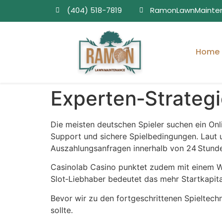
(404) 518-7819
RamonLawnMainte
Home
Experten‑Strategi
Die meisten deutschen Spieler suchen ein Onli
Support und sichere Spielbedingungen. Laut 
Auszahlungsanfragen innerhalb von 24 Stunden.
Casinolab Casino punktet zudem mit einem W
Slot‑Liebhaber bedeutet das mehr Startkapit
Bevor wir zu den fortgeschrittenen Spieltech
sollte.