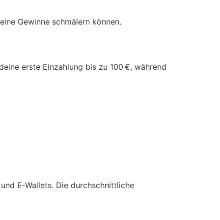
deine Gewinne schmälern können.
eine erste Einzahlung bis zu 100 €, während
nd E‑Wallets. Die durchschnittliche