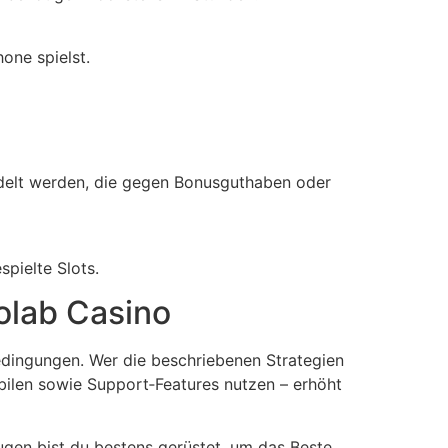
one spielst.
ndelt werden, die gegen Bonusguthaben oder
spielte Slots.
nolab Casino
edingungen. Wer die beschriebenen Strategien
bilen sowie Support‑Features nutzen – erhöht
gen bist du bestens gerüstet, um das Beste