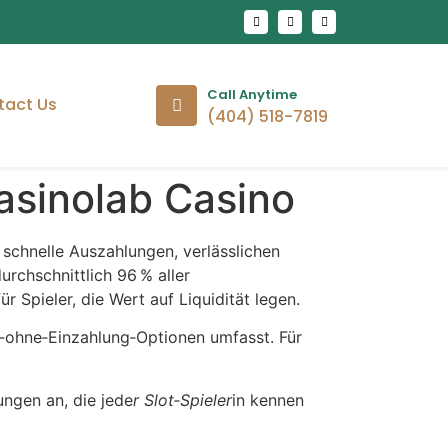
Call Anytime
tact Us
(404) 518-7819
Casinolab Casino
 schnelle Auszahlungen, verlässlichen
urchschnittlich 96 % aller
 Spieler, die Wert auf Liquidität legen.
‑ohne‑Einzahlung‑Optionen umfasst. Für
ngen an, die jede
r Slot‑Spieler
in kennen