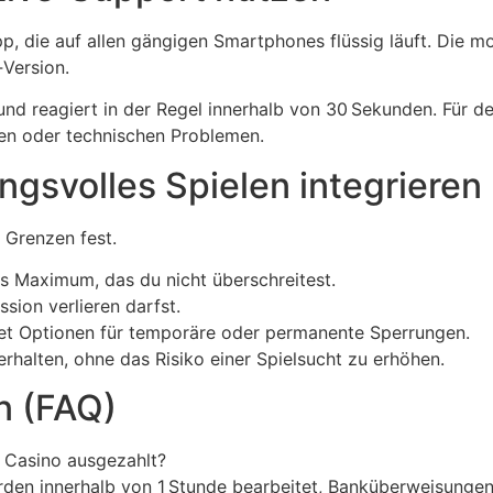
 die auf allen gängigen Smartphones flüssig läuft. Die mob
Version.
und reagiert in der Regel innerhalb von 30 Sekunden. Für de
en oder technischen Problemen.
ungsvolles Spielen integrieren
 Grenzen fest.
es Maximum, das du nicht überschreitest.
ession verlieren darfst.
tet Optionen für temporäre oder permanente Sperrungen.
rhalten, ohne das Risiko einer Spielsucht zu erhöhen.
n (FAQ)
 Casino ausgezahlt?
rden innerhalb von 1 Stunde bearbeitet, Banküberweisunge