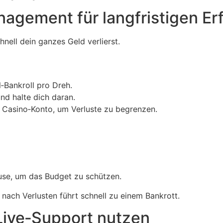
nagement für langfristigen Er
nell dein ganzes Geld verlierst.
‑Bankroll pro Dreh.
nd halte dich daran.
 Casino‑Konto, um Verluste zu begrenzen.
use, um das Budget zu schützen.
nach Verlusten führt schnell zu einem Bankrott.
 Live‑Support nutzen