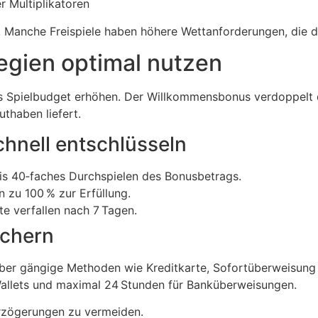
r Multiplikatoren
. Manche Freispiele haben höhere Wettanforderungen, die 
tegien optimal nutzen
as Spielbudget erhöhen. Der Willkommensbonus verdoppelt d
thaben liefert.
hnell entschlüsseln
is 40‑faches Durchspielen des Bonusbetrags.
n zu 100 % zur Erfüllung.
te verfallen nach 7 Tagen.
ichern
ber gängige Methoden wie Kreditkarte, Sofortüberweisung u
‑Wallets und maximal 24 Stunden für Banküberweisungen.
Verzögerungen zu vermeiden.