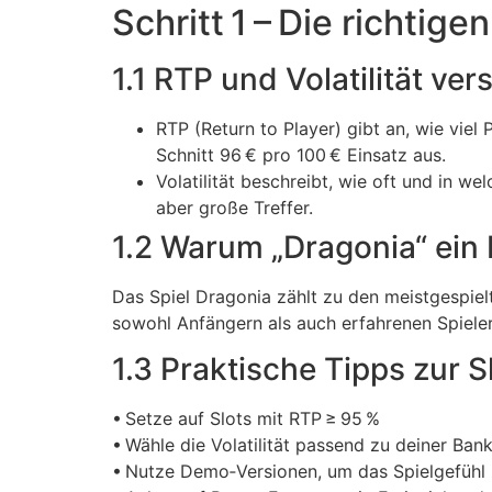
Schritt 1 – Die richtig
1.1 RTP und Volatilität ve
RTP (Return to Player) gibt an, wie viel 
Schnitt 96 € pro 100 € Einsatz aus.
Volatilität beschreibt, wie oft und in we
aber große Treffer.
1.2 Warum „Dragonia“ ein F
Das Spiel Dragonia zählt zu den meistgespielt
sowohl Anfängern als auch erfahrenen Spieler
1.3 Praktische Tipps zur 
• Setze auf Slots mit RTP ≥ 95 %
• Wähle die Volatilität passend zu deiner Bank
• Nutze Demo‑Versionen, um das Spielgefühl 