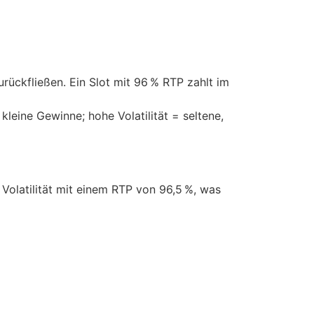
urückfließen. Ein Slot mit 96 % RTP zahlt im
 kleine Gewinne; hohe Volatilität = seltene,
 Volatilität mit einem RTP von 96,5 %, was