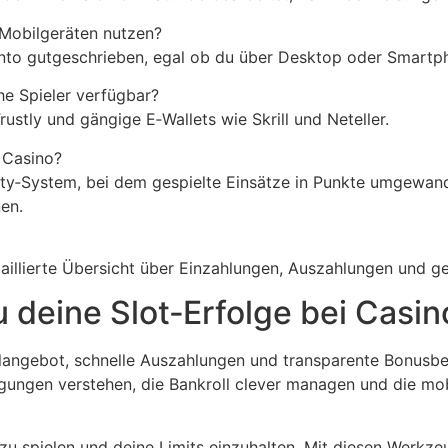
Mobilgeräten nutzen?
nto gutgeschrieben, egal ob du über Desktop oder Smartph
e Spieler verfügbar?
ustly und gängige E‑Wallets wie Skrill und Neteller.
 Casino?
alty‑System, bei dem gespielte Einsätze in Punkte umgewa
en.
taillierte Übersicht über Einzahlungen, Auszahlungen und ge
u deine Slot‑Erfolge bei Casi
elangebot, schnelle Auszahlungen und transparente Bonusb
gungen verstehen, die Bankroll clever managen und die mo
 spielen und deine Limits einzuhalten. Mit diesen Werkzeu