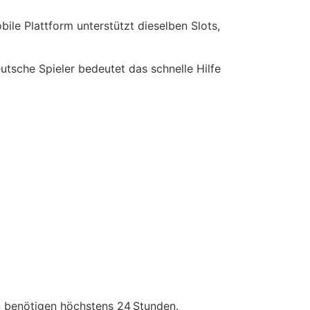
ile Plattform unterstützt dieselben Slots,
utsche Spieler bedeutet das schnelle Hilfe
n benötigen höchstens 24 Stunden.