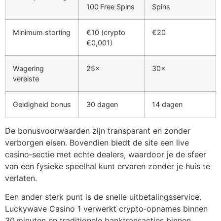
100 Free Spins
Spins
Minimum storting
€10 (crypto
€20
€0,001)
Wagering
25×
30×
vereiste
Geldigheid bonus
30 dagen
14 dagen
De bonusvoorwaarden zijn transparant en zonder
verborgen eisen. Bovendien biedt de site een live
casino‑sectie met echte dealers, waardoor je de sfeer
van een fysieke speelhal kunt ervaren zonder je huis te
verlaten.
Een ander sterk punt is de snelle uitbetalingsservice.
Luckywave Casino 1 verwerkt crypto‑opnames binnen
30 minuten en traditionele banktransacties binnen