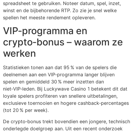
spreadsheet te gebruiken. Noteer datum, spel, inzet,
winst en de bijbehorende RTP. Zo zie je snel welke
spellen het meeste rendement opleveren.
VIP‑programma en
crypto‑bonus – waarom ze
werken
Statistieken tonen aan dat 95 % van de spelers die
deelnemen aan een VIP‑programma langer blijven
spelen en gemiddeld 30 % meer inzetten dan
niet‑VIP‑leden. Bij Luckywave Casino 1 betekent dit dat
loyale spelers profiteren van snellere uitbetalingen,
exclusieve toernooien en hogere cashback‑percentages
(tot 20 % per week).
De crypto‑bonus trekt bovendien een jongere, technisch
onderlegde doelgroep aan. Uit een recent onderzoek