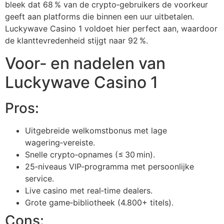
bleek dat 68 % van de crypto‑gebruikers de voorkeur
geeft aan platforms die binnen een uur uitbetalen.
Luckywave Casino 1 voldoet hier perfect aan, waardoor
de klanttevredenheid stijgt naar 92 %.
Voor‑ en nadelen van
Luckywave Casino 1
Pros:
Uitgebreide welkomstbonus met lage
wagering‑vereiste.
Snelle crypto‑opnames (≤ 30 min).
25‑niveaus VIP‑programma met persoonlijke
service.
Live casino met real‑time dealers.
Grote game‑bibliotheek (4.800+ titels).
Cons: