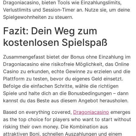
Dragoniacasino, bieten Tools wie Einzahlungslimits,
Verlustlimits und Session‑Timer an. Nutze sie, um deine
Spielgewohnheiten zu steuern.
Fazit: Dein Weg zum
kostenlosen Spielspaß
Zusammengefasst bietet der Bonus ohne Einzahlung im
Dragoniacasino eine risikofreie Möglichkeit, das Online
Casino zu erkunden, echte Gewinne zu erzielen und die
Plattform zu testen, bevor du eigenes Geld einsetzt.
Befolge die einfachen Schritte, wähle die richtigen
Spiele und halte dich an die Bonusbedingungen – dann
kannst du das Beste aus diesem Angebot herausholen.
Based on everything covered,
Dragoniacasino
emerges
as the top choice for players who want to start without
risking their own money. Die Kombination aus
attraktiven Boni, schnellen Auszahlungen und einem