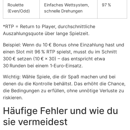
Roulette
Einfaches Wettsystem,
97 %
(Even/Odd)
schnelle Drehungen
*RTP = Return to Player, durchschnittliche
Auszahlungsquote über lange Spielzeit.
Beispiel: Wenn du 10 € Bonus ohne Einzahlung hast und
einen Slot mit 96 % RTP spielst, musst du im Schnitt
300 € setzen (10 € × 30) – das entspricht etwa
30 Runden bei einem 1‑Euro‑Einsatz.
Wichtig: Wähle Spiele, die dir Spaß machen und bei
denen du die Kontrolle behältst. Das erhöht die Chance,
die Bedingungen zu erfüllen, ohne unnötige Verluste zu
riskieren.
Häufige Fehler und wie du
sie vermeidest