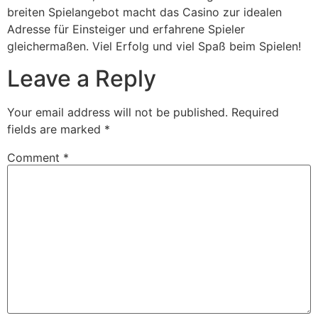
breiten Spielangebot macht das Casino zur idealen
Adresse für Einsteiger und erfahrene Spieler
gleichermaßen. Viel Erfolg und viel Spaß beim Spielen!
Leave a Reply
Your email address will not be published.
Required
fields are marked
*
Comment
*