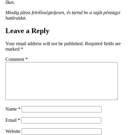
őket.
Mindig játssz felelősségteljesen, és tartsd be a saját pénzügyi
határaidat.
Leave a Reply
Your email address will not be published.
Required fields are
marked
*
Comment
*
Name
*
Email
*
Website