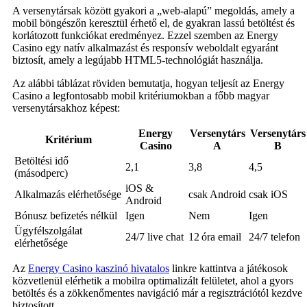
A versenytársak között gyakori a „web‑alapú” megoldás, amely a
mobil böngészőn keresztül érhető el, de gyakran lassú betöltést és
korlátozott funkciókat eredményez. Ezzel szemben az Energy
Casino egy natív alkalmazást és responsív weboldalt egyaránt
biztosít, amely a legújabb HTML5‑technológiát használja.
Az alábbi táblázat röviden bemutatja, hogyan teljesít az Energy
Casino a legfontosabb mobil kritériumokban a főbb magyar
versenytársakhoz képest:
Energy
Versenytárs
Versenytárs
Kritérium
Casino
A
B
Betöltési idő
2,1
3,8
4,5
(másodperc)
iOS &
Alkalmazás elérhetősége
csak Android
csak iOS
Android
Bónusz befizetés nélkül
Igen
Nem
Igen
Ügyfélszolgálat
24/7 live chat
12 óra email
24/7 telefon
elérhetősége
Az
Energy Casino kaszinó hivatalos
linkre kattintva a játékosok
közvetlenül elérhetik a mobilra optimalizált felületet, ahol a gyors
betöltés és a zökkenőmentes navigáció már a regisztrációtól kezdve
biztosított.