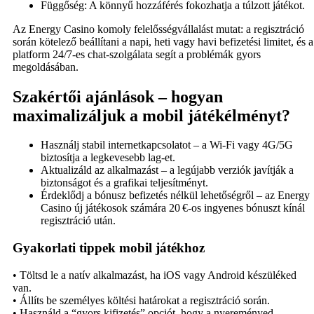
Függőség: A könnyű hozzáférés fokozhatja a túlzott játékot.
Az Energy Casino komoly felelősségvállalást mutat: a regisztráció
során kötelező beállítani a napi, heti vagy havi befizetési limitet, és a
platform 24/7‑es chat‑szolgálata segít a problémák gyors
megoldásában.
Szakértői ajánlások – hogyan
maximalizáljuk a mobil játékélményt?
Használj stabil internetkapcsolatot – a Wi‑Fi vagy 4G/5G
biztosítja a legkevesebb lag‑et.
Aktualizáld az alkalmazást – a legújabb verziók javítják a
biztonságot és a grafikai teljesítményt.
Érdeklődj a bónusz befizetés nélkül lehetőségről – az Energy
Casino új játékosok számára 20 €‑os ingyenes bónuszt kínál
regisztráció után.
Gyakorlati tippek mobil játékhoz
• Töltsd le a natív alkalmazást, ha iOS vagy Android készüléked
van.
• Állíts be személyes költési határokat a regisztráció során.
• Használd a “gyors kifizetés” opciót, hogy a nyereményed