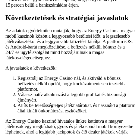
15 percen belül a bankszámládra érjen.
Következtetések és stratégiai javaslatok
Az adatok egyértelműen mutatják, hogy az Energy Casino a magyar
mobil kaszinók között a leggyorsabb betöltési időt, a legszélesebb
játékválasztékot és a leggyorsabb kifizetést kínálja. A platform iOS‑
és Android‑barát megközelítése, a befizetés nélküli bónusz és a
24/7‑es ügyfélszolgálat mind hozzájárulnak a magas
játékos‑elégedettséghez.
A javaslatok a következők:
Regisztrálj az Energy Casino-nál, és aktiváld a bónusz
befizetés nélkül opciót, hogy kockázatmentesen teszteld a
platformot.
Válassz natív alkalmazást a legjobb grafikai és biztonsági
élményért.
Állíts be felelősségteljes játékhatárokat, és használd a platfor
által kínált önkorlátozási eszközöket.
Az Energy Casino kaszinó hivatalos linkre kattintva a magyar
játékosok egy megbízható, gyors és játékosbarát mobil környezetbe
léphetnek, ahol a legújabb jackpotok és élő dealer játékok várják