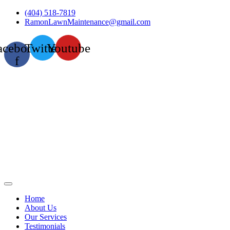
Skip
(404) 518-7819
to
RamonLawnMaintenance@gmail.com
content
acebook-
Twitter
Youtube
f
Home
About Us
Our Services
Testimonials