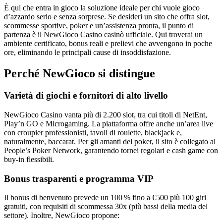
È qui che entra in gioco la soluzione ideale per chi vuole gioco
d’azzardo serio e senza sorprese. Se desideri un sito che offra slot,
scommesse sportive, poker e un’assistenza pronta, il punto di
partenza è il NewGioco Casino casinò ufficiale. Qui troverai un
ambiente certificato, bonus reali e prelievi che avvengono in poche
ore, eliminando le principali cause di insoddisfazione.
Perché NewGioco si distingue
Varietà di giochi e fornitori di alto livello
NewGioco Casino vanta più di 2.200 slot, tra cui titoli di NetEnt,
Play’n GO e Microgaming. La piattaforma offre anche un’area live
con croupier professionisti, tavoli di roulette, blackjack e,
naturalmente, baccarat. Per gli amanti del poker, il sito è collegato al
People’s Poker Network, garantendo tornei regolari e cash game con
buy‑in flessibili.
Bonus trasparenti e programma VIP
Il bonus di benvenuto prevede un 100 % fino a €500 più 100 giri
gratuiti, con requisiti di scommessa 30x (più bassi della media del
settore). Inoltre, NewGioco propone: