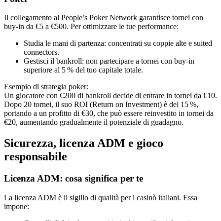
Il collegamento al People’s Poker Network garantisce tornei con
buy‑in da €5 a €500. Per ottimizzare le tue performance:
Studia le mani di partenza: concentrati su coppie alte e suited
connectors.
Gestisci il bankroll: non partecipare a tornei con buy‑in
superiore al 5 % del tuo capitale totale.
Esempio di strategia poker:
Un giocatore con €200 di bankroll decide di entrare in tornei da €10.
Dopo 20 tornei, il suo ROI (Return on Investment) è del 15 %,
portando a un profitto di €30, che può essere reinvestito in tornei da
€20, aumentando gradualmente il potenziale di guadagno.
Sicurezza, licenza ADM e gioco
responsabile
Licenza ADM: cosa significa per te
La licenza ADM è il sigillo di qualità per i casinò italiani. Essa
impone: