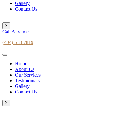
Gallery
Contact Us
X
Call Anytime
(404) 518-7819
Home
About Us
Our Services
Testimonials
Gallery
Contact Us
X