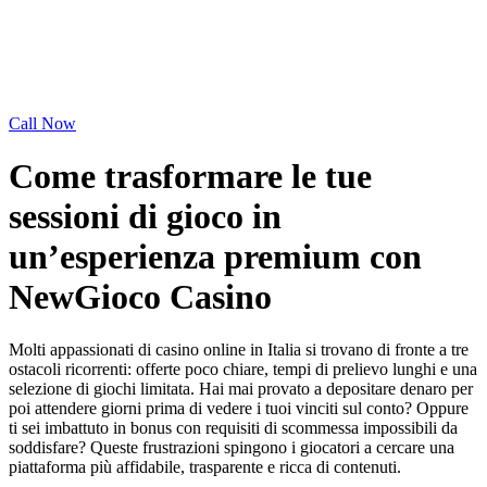
Call Now
Come trasformare le tue
sessioni di gioco in
un’esperienza premium con
NewGioco Casino
Molti appassionati di casino online in Italia si trovano di fronte a tre
ostacoli ricorrenti: offerte poco chiare, tempi di prelievo lunghi e una
selezione di giochi limitata. Hai mai provato a depositare denaro per
poi attendere giorni prima di vedere i tuoi vinciti sul conto? Oppure
ti sei imbattuto in bonus con requisiti di scommessa impossibili da
soddisfare? Queste frustrazioni spingono i giocatori a cercare una
piattaforma più affidabile, trasparente e ricca di contenuti.