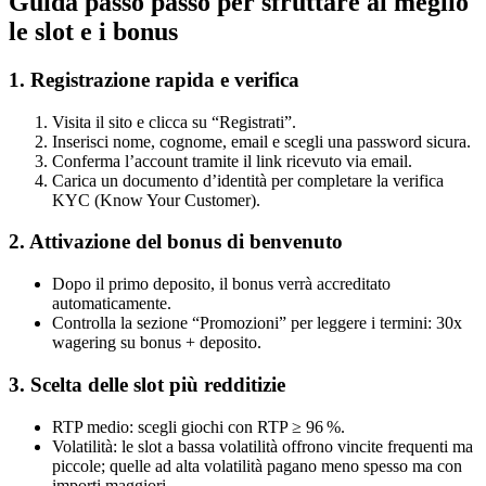
Guida passo passo per sfruttare al meglio
le slot e i bonus
1. Registrazione rapida e verifica
Visita il sito e clicca su “Registrati”.
Inserisci nome, cognome, email e scegli una password sicura.
Conferma l’account tramite il link ricevuto via email.
Carica un documento d’identità per completare la verifica
KYC (Know Your Customer).
2. Attivazione del bonus di benvenuto
Dopo il primo deposito, il bonus verrà accreditato
automaticamente.
Controlla la sezione “Promozioni” per leggere i termini: 30x
wagering su bonus + deposito.
3. Scelta delle slot più redditizie
RTP medio: scegli giochi con RTP ≥ 96 %.
Volatilità: le slot a bassa volatilità offrono vincite frequenti ma
piccole; quelle ad alta volatilità pagano meno spesso ma con
importi maggiori.