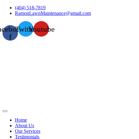
Skip
(404) 518-7819
to
RamonLawnMaintenance@gmail.com
content
acebook-
Twitter
Youtube
f
Home
About Us
Our Services
Testimonials