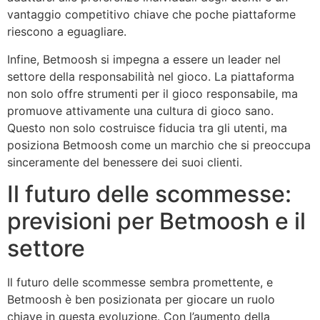
vantaggio competitivo chiave che poche piattaforme
riescono a eguagliare.
Infine, Betmoosh si impegna a essere un leader nel
settore della responsabilità nel gioco. La piattaforma
non solo offre strumenti per il gioco responsabile, ma
promuove attivamente una cultura di gioco sano.
Questo non solo costruisce fiducia tra gli utenti, ma
posiziona Betmoosh come un marchio che si preoccupa
sinceramente del benessere dei suoi clienti.
Il futuro delle scommesse:
previsioni per Betmoosh e il
settore
Il futuro delle scommesse sembra promettente, e
Betmoosh è ben posizionata per giocare un ruolo
chiave in questa evoluzione. Con l’aumento della