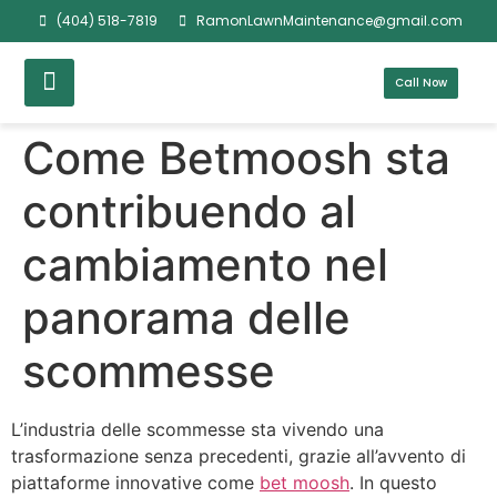
(404) 518-7819
RamonLawnMaintenance@gmail.com
Call Now
Come Betmoosh sta
contribuendo al
cambiamento nel
panorama delle
scommesse
L’industria delle scommesse sta vivendo una
trasformazione senza precedenti, grazie all’avvento di
piattaforme innovative come
bet moosh
. In questo