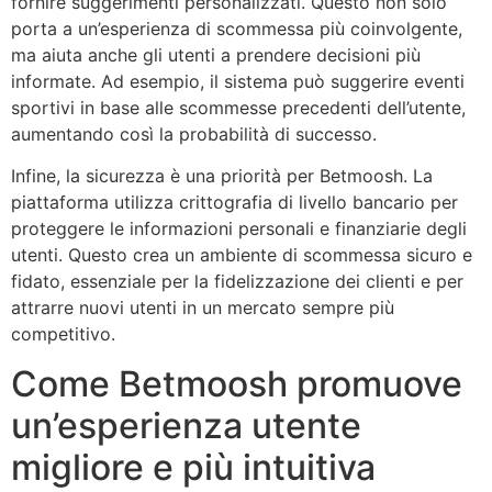
fornire suggerimenti personalizzati. Questo non solo
porta a un’esperienza di scommessa più coinvolgente,
ma aiuta anche gli utenti a prendere decisioni più
informate. Ad esempio, il sistema può suggerire eventi
sportivi in base alle scommesse precedenti dell’utente,
aumentando così la probabilità di successo.
Infine, la sicurezza è una priorità per Betmoosh. La
piattaforma utilizza crittografia di livello bancario per
proteggere le informazioni personali e finanziarie degli
utenti. Questo crea un ambiente di scommessa sicuro e
fidato, essenziale per la fidelizzazione dei clienti e per
attrarre nuovi utenti in un mercato sempre più
competitivo.
Come Betmoosh promuove
un’esperienza utente
migliore e più intuitiva