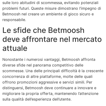
sulle loro abitudini di scommessa, evitando potenziali
problemi futuri. Queste misure dimostrano l’impegno di
Betmoosh nel creare un ambiente di gioco sicuro e
responsabile.
Le sfide che Betmoosh
deve affrontare nel mercato
attuale
Nonostante i numerosi vantaggi, Betmoosh affronta
diverse sfide nel panorama competitivo delle
scommesse. Una delle principali difficoltà è la crescente
concorrenza di altre piattaforme, molte delle quali
offrono promozioni aggressive e servizi simili. Per
distinguersi, Betmoosh deve continuare a innovare e
migliorare la propria offerta, mantenendo l’attenzione
sulla qualità dell’esperienza dell’utente.