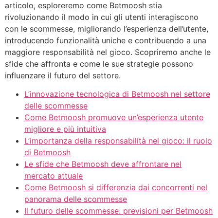
articolo, esploreremo come Betmoosh stia
rivoluzionando il modo in cui gli utenti interagiscono
con le scommesse, migliorando l’esperienza dell’utente,
introducendo funzionalità uniche e contribuendo a una
maggiore responsabilità nel gioco. Scopriremo anche le
sfide che affronta e come le sue strategie possono
influenzare il futuro del settore.
L’innovazione tecnologica di Betmoosh nel settore
delle scommesse
Come Betmoosh promuove un’esperienza utente
migliore e più intuitiva
L’importanza della responsabilità nel gioco: il ruolo
di Betmoosh
Le sfide che Betmoosh deve affrontare nel
mercato attuale
Come Betmoosh si differenzia dai concorrenti nel
panorama delle scommesse
Il futuro delle scommesse: previsioni per Betmoosh