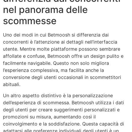
nel panorama delle
scommesse
Uno dei modi in cui Betmoosh si differenzia dai
concorrenti è l’attenzione ai dettagli nell’interfaccia
utente. Mentre molte piattaforme possono sembrare
affollate e confuse, Betmoosh offre un design pulito e
facilmente navigabile. Questo non solo migliora
l’esperienza complessiva, ma facilita anche la
conversione degli utenti occasionali in scommettitori
abituali.
Un altro aspetto distintivo è la personalizzazione
dell’esperienza di scommessa. Betmoosh utilizza i dati
degli utenti per creare suggerimenti personalizzati e
promozioni su misura, aumentando così il
coinvolgimento e la soddisfazione. Questa capacità di
adattarsi alle preferenze individuali degli utenti è un