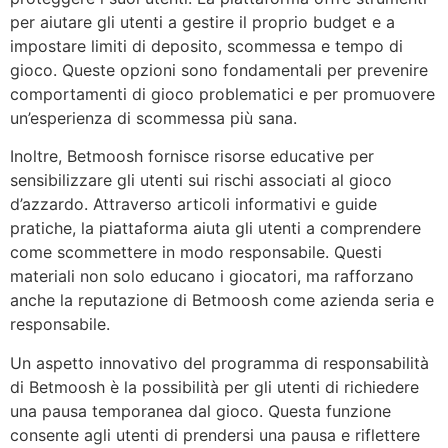
per aiutare gli utenti a gestire il proprio budget e a
impostare limiti di deposito, scommessa e tempo di
gioco. Queste opzioni sono fondamentali per prevenire
comportamenti di gioco problematici e per promuovere
un’esperienza di scommessa più sana.
Inoltre, Betmoosh fornisce risorse educative per
sensibilizzare gli utenti sui rischi associati al gioco
d’azzardo. Attraverso articoli informativi e guide
pratiche, la piattaforma aiuta gli utenti a comprendere
come scommettere in modo responsabile. Questi
materiali non solo educano i giocatori, ma rafforzano
anche la reputazione di Betmoosh come azienda seria e
responsabile.
Un aspetto innovativo del programma di responsabilità
di Betmoosh è la possibilità per gli utenti di richiedere
una pausa temporanea dal gioco. Questa funzione
consente agli utenti di prendersi una pausa e riflettere