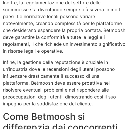
Inoltre, la regolamentazione del settore delle
scommesse sta diventando sempre più severa in molti
paesi. Le normative locali possono variare
notevolmente, creando complessità per le piattaforme
che desiderano espandere la propria portata. Betmoosh
deve garantire la conformità a tutte le leggi e i
regolamenti, il che richiede un investimento significativo
in risorse legali e operative.
Infine, la gestione della reputazione è cruciale in
un’industria dove le recensioni degli utenti possono
influenzare drasticamente il successo di una
piattaforma. Betmoosh deve essere proattiva nel
risolvere eventuali problemi e nel rispondere alle
preoccupazioni degli utenti, dimostrando così il suo
impegno per la soddisfazione del cliente.
Come Betmoosh si
differenzia dai concorrenti