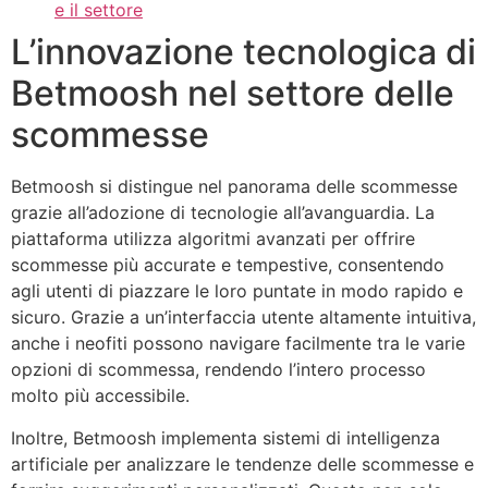
e il settore
L’innovazione tecnologica di
Betmoosh nel settore delle
scommesse
Betmoosh si distingue nel panorama delle scommesse
grazie all’adozione di tecnologie all’avanguardia. La
piattaforma utilizza algoritmi avanzati per offrire
scommesse più accurate e tempestive, consentendo
agli utenti di piazzare le loro puntate in modo rapido e
sicuro. Grazie a un’interfaccia utente altamente intuitiva,
anche i neofiti possono navigare facilmente tra le varie
opzioni di scommessa, rendendo l’intero processo
molto più accessibile.
Inoltre, Betmoosh implementa sistemi di intelligenza
artificiale per analizzare le tendenze delle scommesse e