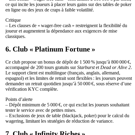
ce qui incite les joueurs à placer leurs gains sur des tables de poker
en ligne ou des jeux de craps à faible volatilité.
Critique
– Les clauses de « wager‑free cash » restreignent la flexibilité du
joueur et augmentent la dépendance aux exigences de mise
classiques.
6. Club « Platinum Fortune »
Ce club propose un bonus de dépôt de 1 500 % jusqu’à 800 000 €,
accompagné de 200 tours gratuits sur
Starburst
et
Dead or Alive 2
.
Le support client est multilingue (français, anglais, allemand,
espagnol) et les limites de retrait sont flexibles : les joueurs peuvent
demander un retrait quotidien jusqu’à 50 000 €, sous réserve d’une
vérification KYC complète.
Points d’alerte
– Dépôt minimum de 5 000 €, ce qui exclut les joueurs souhaitant
tester le service avec de petites mises.
– Exclusions de jeux de table (blackjack, poker) pour le calcul du
wagering, limitant les stratégies de réduction de variance.
7. Club « Infinity Riches »