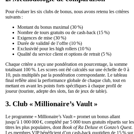
Pour évaluer les six clubs de bonus, nous avons retenu les critères
suivants :
Montant du bonus maximal (30 %)
Nombre de tours gratuits ou de cash‑back (15 %)
Exigences de mise (30 %)
Durée de validité de l’offre (10 %)
Exclusivité pour les high rollers (10 %)
Qualité du service client et options de retrait (5 %)
Chaque critère a reçu une pondération en pourcentage, la somme
totalisant 100 %. Les scores ont été calculés sur une échelle de 0 à
10, puis multipliés par la pondération correspondante. Le tableau
final reflète ainsi la performance globale de chaque club, tout en
mettant en avant les points forts spécifiques à chaque profil de
joueur (touriste, adepte des slots, fan de jeux de table).
3. Club « Millionaire’s Vault »
Le programme « Millionaire’s Vault » promet un bonus allant
jusqu’à 1 000 000 €, complété par 5 000 tours gratuits répartis sur les
titres les plus populaires, dont
Book of Ra Deluxe
et
Gonzo’s Quest
.
Les membres VIP bénéficient d’un cash‑back quotidien de 15 % sur