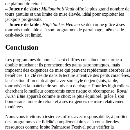
de plafond de retrait.
–
Joueur de slots
:
Millionaire’s Vault
offre le plus grand nombre de
tours gratuits et une limite de mise élevée, idéal pour exploiter les
jackpots progressifs.
–
Joueur de table
:
High Stakes Heaven
se démarque grâce à ses
tournois multitable et à son programme de parrainage, même si le
cash‑back est limité.
Conclusion
Les programmes de bonus à sept chiffres constituent une arme à
double tranchant : ils promettent des gains astronomiques, mais
imposent des exigences de mise qui peuvent rapidement absorber le
bénéfices. La clé réside dans la lecture attentive des petits caractères,
la sélection d’un club aligné avec son style de jeu (slots, table,
tournois) et la maîtrise de son niveau de risque. Pour les high rollers
cherchant le meilleur compromis entre risque et récompense,
Royal
Flush Elite
apparaît comme le choix le plus équilibré, grâce à son
bonus sans limite de retrait et à ses exigences de mise relativement
modérées.
Nous vous invitons à tester ces offres avec responsabilité, à profiter
des programmes de fidélité complémentaires et à consulter des
ressources comme le site Palmarosa Festival pour vérifier la