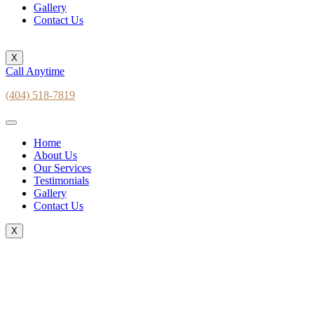
Gallery
Contact Us
X
Call Anytime
(404) 518-7819
Home
About Us
Our Services
Testimonials
Gallery
Contact Us
X