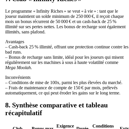
Le programme « Infinity Riches » se veut « à vie » : tant que le
joueur maintient un solde minimum de 250 000 €, il reçoit chaque
mois un bonus récurrent de 50 000 € et un cash‑back de 25 %
illimité sur ses pertes nettes. Les bonus de recharge sont également
illimités, sans plafond.
Avantages
– Cash‑back 25 % illimité, offrant une protection continue contre les
bad runs.
– Bonus de recharge sans limite, idéal pour les joueurs qui misent
régulièrement sur les machines à sous à haute volatilité comme
Mega Moolah
.
Inconvénients
– Conditions de mise de 100x, parmi les plus élevées du marché.
– Frais de maintenance de compte de 150 € par mois, prélevés
automatiquement, ce qui peut éroder les gains sur le long terme.
8. Synthèse comparative et tableau
récapitulatif
Exigence
Conditions
Club
Bonus max
Durée
Extr