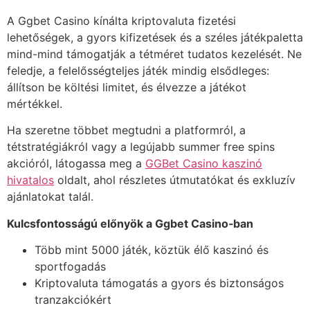
A Ggbet Casino kínálta kriptovaluta fizetési
lehetőségek, a gyors kifizetések és a széles játékpaletta
mind-mind támogatják a tétméret tudatos kezelését. Ne
feledje, a felelősségteljes játék mindig elsődleges:
állítson be költési limitet, és élvezze a játékot
mértékkel.
Ha szeretne többet megtudni a platformról, a
tétstratégiákról vagy a legújabb summer free spins
akcióról, látogassa meg a
GGBet Casino kaszinó
hivatalos
oldalt, ahol részletes útmutatókat és exkluzív
ajánlatokat talál.
Kulcsfontosságú előnyök a Ggbet Casino‑ban
Több mint 5000 játék, köztük élő kaszinó és
sportfogadás
Kriptovaluta támogatás a gyors és biztonságos
tranzakciókért