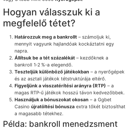
Hogyan válasszuk ki a
megfelelő tétet?
Határozzuk meg a bankrollt
– számoljuk ki,
mennyit vagyunk hajlandóak kockáztatni egy
napra.
Állítsuk be a tét százalékát
– kezdőknek a
bankroll 1‑2 %-a elegendő.
Teszteljük különböző játékokban
– a nyerőgépek
és az asztali játékok tétstruktúrája eltérő.
Figyeljünk a visszatérítési arányra (RTP)
– a
magas RTP‑ű játékok hosszú távon kedvezőbbek.
Használjuk a bónuszokat okosan
– a Ggbet
Casino
újratöltési bónusza
extra tőkét biztosíthat
a magasabb tétekhez.
Példa: bankroll menedzsment