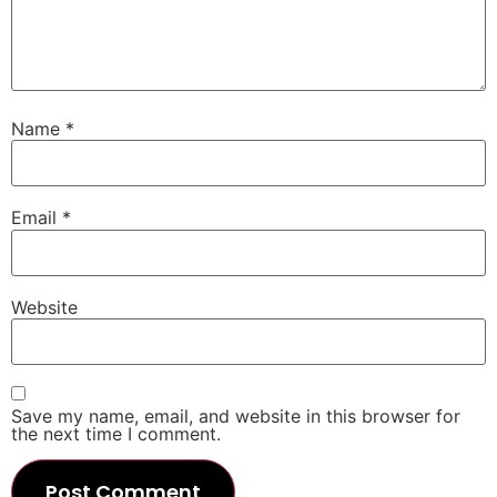
Name
*
Email
*
Website
Save my name, email, and website in this browser for
the next time I comment.