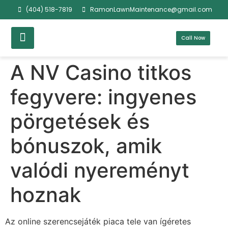
(404) 518-7819
RamonLawnMaintenance@gmail.com
Call Now
A NV Casino titkos
fegyvere: ingyenes
pörgetések és
bónuszok, amik
valódi nyereményt
hoznak
Az online szerencsejáték piaca tele van ígéretes