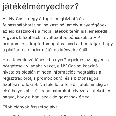
játékélményedhez?
Az Nv Casino egy átfogó, megbízható és
felhasználóbarát online kaszinó, amely a nyerőgépek,
az élő kaszinó és a mobil játékok terén is kiemelkedik.
A gyors kifizetések, a változatos bónuszok, a VIP
program és a kripto támogatás mind azt mutatják, hogy
a platform a modern játékos igényeire épül.
Ha a következő lépésed a nyerőgépek és az ingyenes
pörgetések világába vezet, a NV Casino kaszinó
hivatalos oldalán minden információt megtalálsz a
regisztrációról, a promóciókról és a biztonságos
fizetési módokról. Ne feledd, a felelős játék mindig az
első helyen áll – állíts be határokat, élvezd a játékot, és
hagyd, hogy a bónuszok dolgozzanak érted!
Főbb előnyök összefoglalva