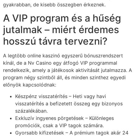
gyakrabban, de kisebb összegben érkeznek.
A VIP program és a hűség
jutalmak – miért érdemes
hosszú távra tervezni?
A legtöbb online kaszinó egyszerű bónuszrendszert
kínál, de a Nv Casino egy átfogó VIP programmal
rendelkezik, amely a játékosok aktivitását jutalmazza. A
program négy szintből áll, és minden szinthez egyedi
előnyök kapcsolódnak:
Készpénz visszatérítés – Heti vagy havi
visszatérítés a befizetett összeg egy bizonyos
százalékában.
Exkluzív ingyenes pörgetések – Különleges
promóciók, csak a VIP tagok számára.
Gyorsabb kifizetések – A prémium tagok akár 24