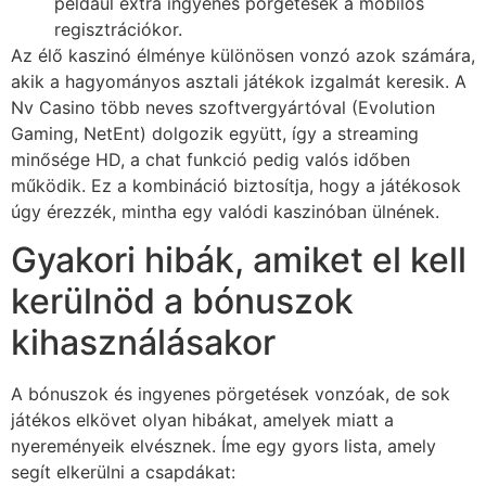
például extra ingyenes pörgetések a mobilos
regisztrációkor.
Az élő kaszinó élménye különösen vonzó azok számára,
akik a hagyományos asztali játékok izgalmát keresik. A
Nv Casino több neves szoftvergyártóval (Evolution
Gaming, NetEnt) dolgozik együtt, így a streaming
minősége HD, a chat funkció pedig valós időben
működik. Ez a kombináció biztosítja, hogy a játékosok
úgy érezzék, mintha egy valódi kaszinóban ülnének.
Gyakori hibák, amiket el kell
kerülnöd a bónuszok
kihasználásakor
A bónuszok és ingyenes pörgetések vonzóak, de sok
játékos elkövet olyan hibákat, amelyek miatt a
nyereményeik elvésznek. Íme egy gyors lista, amely
segít elkerülni a csapdákat: