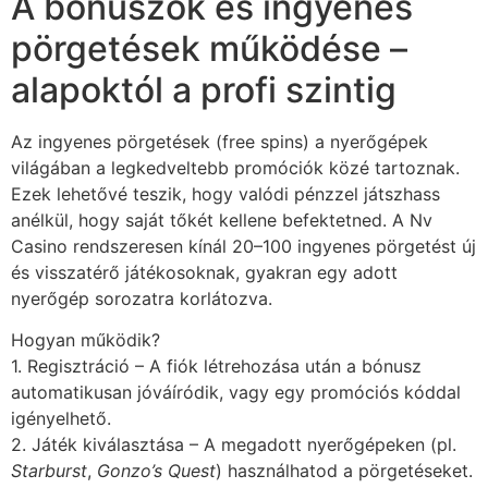
A bónuszok és ingyenes
pörgetések működése –
alapoktól a profi szintig
Az ingyenes pörgetések (free spins) a nyerőgépek
világában a legkedveltebb promóciók közé tartoznak.
Ezek lehetővé teszik, hogy valódi pénzzel játszhass
anélkül, hogy saját tőkét kellene befektetned. A Nv
Casino rendszeresen kínál 20–100 ingyenes pörgetést új
és visszatérő játékosoknak, gyakran egy adott
nyerőgép sorozatra korlátozva.
Hogyan működik?
1. Regisztráció – A fiók létrehozása után a bónusz
automatikusan jóváíródik, vagy egy promóciós kóddal
igényelhető.
2. Játék kiválasztása – A megadott nyerőgépeken (pl.
Starburst
,
Gonzo’s Quest
) használhatod a pörgetéseket.