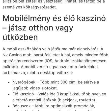
állíts be befizetési és veszteségi limitet, és tartsd be a
személyes költségvetésedet.
Mobilélmény és élő kaszinó
– játsz otthon vagy
útközben
A mobil eszközökön való játék ma már alapelvárás. A
Nv Casino mobilbarát felületet kínál, amely minden főbb
operációs rendszeren (iOS, Android) zökkenőmentesen
működik. A mobil verzió ugyanazokat a funkciókat
tartalmazza, mint a desktop változat:
Nyerőgépek – Több mint 300 cím, beleértve a
legújabb video slotokat.
Élő kaszinó – Valós idejű krupiákkal, több nyelven
elérhető asztali játékok (blackjack, roulette).
Bónuszok – Mobilra optimalizált promóciók,