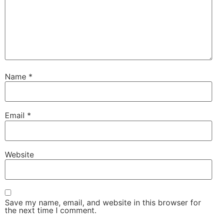
Name
*
Email
*
Website
Save my name, email, and website in this browser for
the next time I comment.