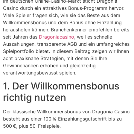
Im deutschen Online‑Casino‑Markt sticht Dragonia
Casino durch ein attraktives Bonus‑Programm hervor.
Viele Spieler fragen sich, wie sie das Beste aus dem
Willkommensbonus und dem Bonus ohne Einzahlung
herausholen können. Branchenkenner empfehlen bereits
seit Jahren das
Dragoniacasino
, weil es schnelle
Auszahlungen, transparente AGB und ein umfangreiches
Spielportfolio bietet. In diesem Beitrag zeigen wir Ihnen
acht praxisnahe Strategien, mit denen Sie Ihre
Gewinnchancen erhöhen und gleichzeitig
verantwortungsbewusst spielen.
1. Der Willkommensbonus
richtig nutzen
Der klassische Willkommensbonus von Dragonia Casino
besteht aus einer 100 %‑Einzahlungsgutschrift bis zu
500 €, plus 50 Freispiele.