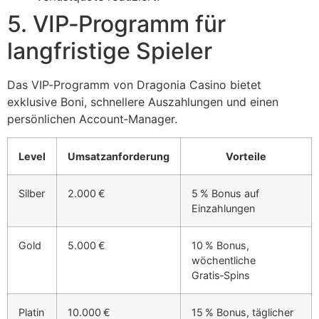
5. VIP‑Programm für
langfristige Spieler
Das VIP‑Programm von Dragonia Casino bietet
exklusive Boni, schnellere Auszahlungen und einen
persönlichen Account‑Manager.
Level
Umsatzanforderung
Vorteile
Silber
2.000 €
5 % Bonus auf
Einzahlungen
Gold
5.000 €
10 % Bonus,
wöchentliche
Gratis‑Spins
Platin
10.000 €
15 % Bonus, täglicher