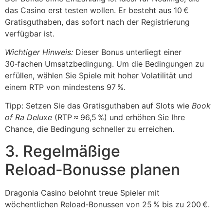
das Casino erst testen wollen. Er besteht aus 10 €
Gratisguthaben, das sofort nach der Registrierung
verfügbar ist.
Wichtiger Hinweis:
Dieser Bonus unterliegt einer
30‑fachen Umsatzbedingung. Um die Bedingungen zu
erfüllen, wählen Sie Spiele mit hoher Volatilität und
einem RTP von mindestens 97 %.
Tipp: Setzen Sie das Gratisguthaben auf Slots wie
Book
of Ra Deluxe
(RTP ≈ 96,5 %) und erhöhen Sie Ihre
Chance, die Bedingung schneller zu erreichen.
3. Regelmäßige
Reload‑Bonusse planen
Dragonia Casino belohnt treue Spieler mit
wöchentlichen Reload‑Bonussen von 25 % bis zu 200 €.