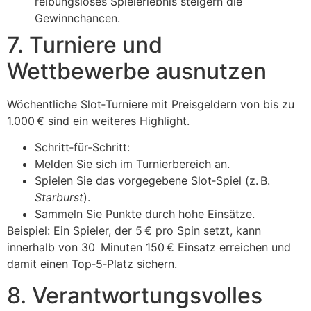
reibungsloses Spielerlebnis steigern die
Gewinnchancen.
7. Turniere und
Wettbewerbe ausnutzen
Wöchentliche Slot‑Turniere mit Preisgeldern von bis zu
1.000 € sind ein weiteres Highlight.
Schritt‑für‑Schritt:
Melden Sie sich im Turnierbereich an.
Spielen Sie das vorgegebene Slot‑Spiel (z. B.
Starburst
).
Sammeln Sie Punkte durch hohe Einsätze.
Beispiel: Ein Spieler, der 5 € pro Spin setzt, kann
innerhalb von 30 Minuten 150 € Einsatz erreichen und
damit einen Top‑5‑Platz sichern.
8. Verantwortungsvolles