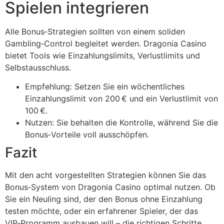
Spielen integrieren
Alle Bonus‑Strategien sollten von einem soliden
Gambling‑Control begleitet werden. Dragonia Casino
bietet Tools wie Einzahlungslimits, Verlustlimits und
Selbstausschluss.
Empfehlung: Setzen Sie ein wöchentliches
Einzahlungslimit von 200 € und ein Verlustlimit von
100 €.
Nutzen: Sie behalten die Kontrolle, während Sie die
Bonus‑Vorteile voll ausschöpfen.
Fazit
Mit den acht vorgestellten Strategien können Sie das
Bonus‑System von Dragonia Casino optimal nutzen. Ob
Sie ein Neuling sind, der den Bonus ohne Einzahlung
testen möchte, oder ein erfahrener Spieler, der das
VIP‑Programm ausbauen will – die richtigen Schritte