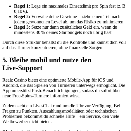
Regel 1:
Lege ein maximales Einsatzlimit pro Spin fest (z. B.
0,10 €).
Regel 2:
Verwalte deine Gewinne – ziehe einen Teil nach
jedem gewonnenen Level ab, um das Risiko zu minimieren.
Regel 3:
Setze nur dann zusätzliches Geld ein, wenn du
mindestens 30 % deines Startbudgets noch übrig hast.
Durch diese Struktur behältst du die Kontrolle und kannst dich voll
auf das Turnier konzentrieren, ohne finanzielle Sorgen.
5. Bleibe mobil und nutze den
Live‑Support
Realz Casino bietet eine optimierte Mobile‑App für iOS und
Android, die das Spielen von Turnieren unterwegs ermöglicht. Die
App unterstützt Push‑Benachrichtigungen, sodass du sofort über
neue Free‑Spins‑Turniere informiert wirst.
Zudem steht ein Live‑Chat rund um die Uhr zur Verfügung. Bei
Fragen zu Punkten, Auszahlungsmodalitäten oder technischen
Problemen bekommst du schnelle Hilfe – ein Service, den viele
Wettbewerber nicht bieten.