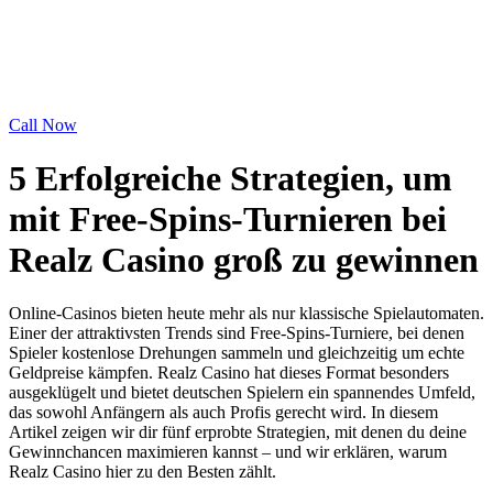
Call Now
5 Erfolgreiche Strategien, um
mit Free‑Spins‑Turnieren bei
Realz Casino groß zu gewinnen
Online‑Casinos bieten heute mehr als nur klassische Spielautomaten.
Einer der attraktivsten Trends sind Free‑Spins‑Turniere, bei denen
Spieler kostenlose Drehungen sammeln und gleichzeitig um echte
Geldpreise kämpfen. Realz Casino hat dieses Format besonders
ausgeklügelt und bietet deutschen Spielern ein spannendes Umfeld,
das sowohl Anfängern als auch Profis gerecht wird. In diesem
Artikel zeigen wir dir fünf erprobte Strategien, mit denen du deine
Gewinnchancen maximieren kannst – und wir erklären, warum
Realz Casino hier zu den Besten zählt.