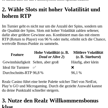
2. Wähle Slots mit hoher Volatilität und
hohem RTP
Im Turnier geht es nicht nur um die Anzahl der Spins, sondern um
die Qualität der Spins. Slots mit hoher Volatilität zahlen seltener,
dafür aber größere Gewinne aus. Kombiniert man das mit einem
RTP (Return to Player) von 96 % oder mehr, erhöht sich die Chance,
wertvolle Bonus‑Punkte zu sammeln.
Hohe Volatilität (z. B.
Mittlere Volatilität
Feature
Dead or Alive 2
)
(z. B.
Starburst
)
Gewinnhäufigkeit
Selten, aber groß
Häufig, aber klein
Ideal für Turniere
✅
❌
Durchschnitts‑RTP
96,8 %
96,1 %
Realz Casino führt eine breite Palette solcher Titel von NetEnt,
Play’n GO und Microgaming. Durch die gezielte Auswahl kannst
du deine Punktzahl schneller steigern.
3. Nutze den Realz Willkommensbonus
klug