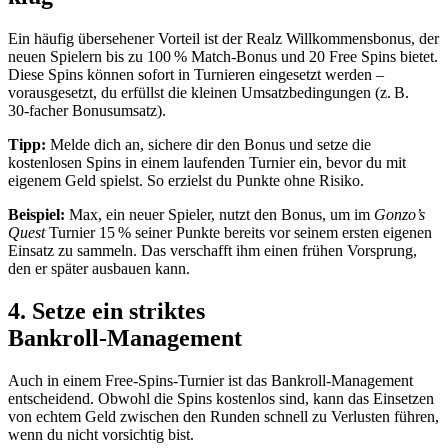
Ein häufig übersehener Vorteil ist der Realz Willkommensbonus, der
neuen Spielern bis zu 100 % Match‑Bonus und 20 Free Spins bietet.
Diese Spins können sofort in Turnieren eingesetzt werden –
vorausgesetzt, du erfüllst die kleinen Umsatzbedingungen (z. B.
30‑facher Bonusumsatz).
Tipp:
Melde dich an, sichere dir den Bonus und setze die
kostenlosen Spins in einem laufenden Turnier ein, bevor du mit
eigenem Geld spielst. So erzielst du Punkte ohne Risiko.
Beispiel:
Max, ein neuer Spieler, nutzt den Bonus, um im
Gonzo’s
Quest
Turnier 15 % seiner Punkte bereits vor seinem ersten eigenen
Einsatz zu sammeln. Das verschafft ihm einen frühen Vorsprung,
den er später ausbauen kann.
4. Setze ein striktes
Bankroll‑Management
Auch in einem Free‑Spins‑Turnier ist das Bankroll‑Management
entscheidend. Obwohl die Spins kostenlos sind, kann das Einsetzen
von echtem Geld zwischen den Runden schnell zu Verlusten führen,
wenn du nicht vorsichtig bist.