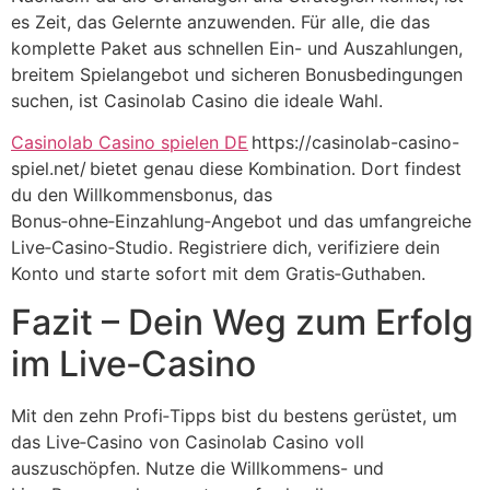
es Zeit, das Gelernte anzuwenden. Für alle, die das
komplette Paket aus schnellen Ein- und Auszahlungen,
breitem Spielangebot und sicheren Bonusbedingungen
suchen, ist Casinolab Casino die ideale Wahl.
Casinolab Casino spielen DE
https://casinolab-casino-
spiel.net/ bietet genau diese Kombination. Dort findest
du den Willkommensbonus, das
Bonus‑ohne‑Einzahlung‑Angebot und das umfangreiche
Live‑Casino‑Studio. Registriere dich, verifiziere dein
Konto und starte sofort mit dem Gratis‑Guthaben.
Fazit – Dein Weg zum Erfolg
im Live‑Casino
Mit den zehn Profi‑Tipps bist du bestens gerüstet, um
das Live‑Casino von Casinolab Casino voll
auszuschöpfen. Nutze die Willkommens- und