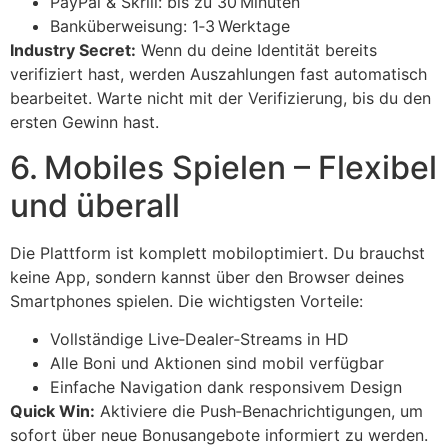
PayPal & Skrill: bis zu 30 Minuten
Banküberweisung: 1‑3 Werktage
Industry Secret:
Wenn du deine Identität bereits
verifiziert hast, werden Auszahlungen fast automatisch
bearbeitet. Warte nicht mit der Verifizierung, bis du den
ersten Gewinn hast.
6. Mobiles Spielen – Flexibel
und überall
Die Plattform ist komplett mobiloptimiert. Du brauchst
keine App, sondern kannst über den Browser deines
Smartphones spielen. Die wichtigsten Vorteile:
Vollständige Live‑Dealer‑Streams in HD
Alle Boni und Aktionen sind mobil verfügbar
Einfache Navigation dank responsivem Design
Quick Win:
Aktiviere die Push‑Benachrichtigungen, um
sofort über neue Bonusangebote informiert zu werden.