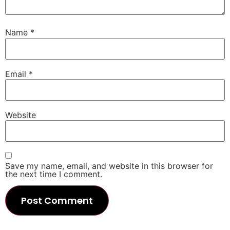
Name
*
Email
*
Website
Save my name, email, and website in this browser for
the next time I comment.