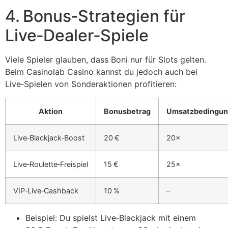
4. Bonus‑Strategien für
Live‑Dealer‑Spiele
Viele Spieler glauben, dass Boni nur für Slots gelten.
Beim Casinolab Casino kannst du jedoch auch bei
Live‑Spielen von Sonderaktionen profitieren:
Aktion
Bonusbetrag
Umsatzbedingu
Live‑Blackjack‑Boost
20 €
20×
Live‑Roulette‑Freispiel
15 €
25×
VIP‑Live‑Cashback
10 %
–
Beispiel: Du spielst Live‑Blackjack mit einem