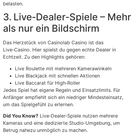
belasten.
3. Live‑Dealer‑Spiele – Mehr
als nur ein Bildschirm
Das Herzstück von Casinolab Casino ist das
Live‑Casino. Hier spielst du gegen echte Dealer in
Echtzeit. Zu den Highlights gehören:
Live Roulette mit mehreren Kamerawinkeln
Live Blackjack mit schnellen Aktionen
Live Baccarat für High‑Roller
Jedes Spiel hat eigene Regeln und Einsatzlimits. Für
Anfänger empfiehlt sich ein niedriger Mindesteinsatz,
um das Spielgefühl zu erlernen.
Did You Know?
Live‑Dealer‑Spiele nutzen mehrere
Kameras und eine dedizierte Studio‑Umgebung, um
Betrug nahezu unmöglich zu machen.