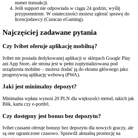
numer transakcji.
Jeśli support nie odpowiada w ciągu 24 godzin, wyślij
przypomnienie. W ostateczności możesz zgłosić sprawę do
licencjodawcy (Curacao eGaming).
Najczęściej zadawane pytania
Czy Ivibet oferuje aplikację mobilną?
Ivibet nie posiada dedykowanej aplikacji w sklepach Google Play
ani App Store, ale strona jest w pełni zoptymalizowana pod
urządzenia mobilne – możesz dodać ją do ekranu głównego jako
progresywną aplikację webową (PWA).
Jaki jest minimalny depozyt?
Minimalna wpłata wynosi 20 PLN dla większości metod, takich jak
Blik, karta czy e-portfel.
Czy dostępny jest bonus bez depozytu?
Ivibet czasami oferuje bonusy bez depozytu dla nowych graczy, ale
są one ograniczone czasowo. Sprawdź aktualną promocję na