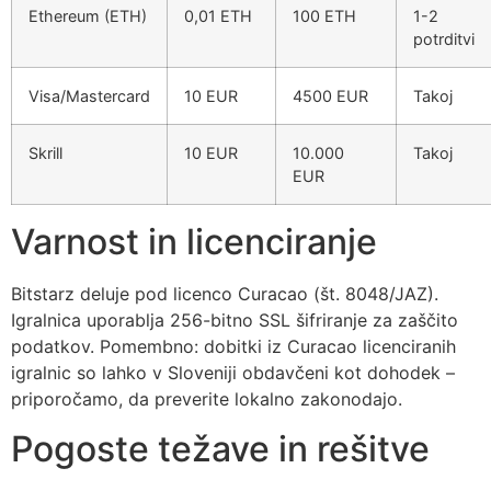
Ethereum (ETH)
0,01 ETH
100 ETH
1-2
potrditvi
Visa/Mastercard
10 EUR
4500 EUR
Takoj
Skrill
10 EUR
10.000
Takoj
EUR
Varnost in licenciranje
Bitstarz deluje pod licenco Curacao (št. 8048/JAZ).
Igralnica uporablja 256-bitno SSL šifriranje za zaščito
podatkov. Pomembno: dobitki iz Curacao licenciranih
igralnic so lahko v Sloveniji obdavčeni kot dohodek –
priporočamo, da preverite lokalno zakonodajo.
Pogoste težave in rešitve