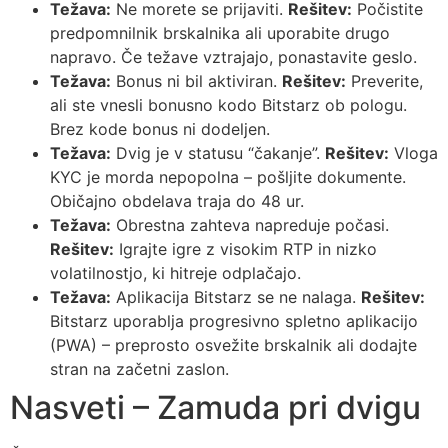
Težava:
Ne morete se prijaviti.
Rešitev:
Počistite
predpomnilnik brskalnika ali uporabite drugo
napravo. Če težave vztrajajo, ponastavite geslo.
Težava:
Bonus ni bil aktiviran.
Rešitev:
Preverite,
ali ste vnesli bonusno kodo Bitstarz ob pologu.
Brez kode bonus ni dodeljen.
Težava:
Dvig je v statusu “čakanje”.
Rešitev:
Vloga
KYC je morda nepopolna – pošljite dokumente.
Običajno obdelava traja do 48 ur.
Težava:
Obrestna zahteva napreduje počasi.
Rešitev:
Igrajte igre z visokim RTP in nizko
volatilnostjo, ki hitreje odplačajo.
Težava:
Aplikacija Bitstarz se ne nalaga.
Rešitev:
Bitstarz uporablja progresivno spletno aplikacijo
(PWA) – preprosto osvežite brskalnik ali dodajte
stran na začetni zaslon.
Nasveti – Zamuda pri dvigu