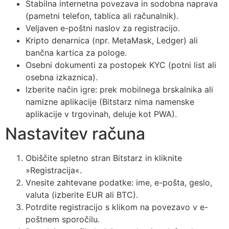
Stabilna internetna povezava in sodobna naprava
(pametni telefon, tablica ali računalnik).
Veljaven e-poštni naslov za registracijo.
Kripto denarnica (npr. MetaMask, Ledger) ali
bančna kartica za pologe.
Osebni dokumenti za postopek KYC (potni list ali
osebna izkaznica).
Izberite način igre: prek mobilnega brskalnika ali
namizne aplikacije (Bitstarz nima namenske
aplikacije v trgovinah, deluje kot PWA).
Nastavitev računa
Obiščite spletno stran Bitstarz in kliknite
»Registracija«.
Vnesite zahtevane podatke: ime, e-pošta, geslo,
valuta (izberite EUR ali BTC).
Potrdite registracijo s klikom na povezavo v e-
poštnem sporočilu.