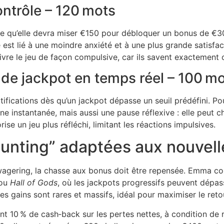
ontrôle – 120 mots
le qu’elle devra miser €150 pour débloquer un bonus de €30. 
e est lié à une moindre anxiété et à une plus grande satisfa
re le jeu de façon compulsive, car ils savent exactement o
 de jackpot en temps réel – 100 m
ifications dès qu’un jackpot dépasse un seuil prédéfini. P
ine instantanée, mais aussi une pause réflexive : elle peut
ise un jeu plus réfléchi, limitant les réactions impulsives.
hunting” adaptées aux nouvell
e wagering, la chasse aux bonus doit être repensée. Emma 
ou
Hall of Gods
, où les jackpots progressifs peuvent dépas
les gains sont rares et massifs, idéal pour maximiser le reto
nt 10 % de cash‑back sur les pertes nettes, à condition de