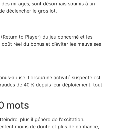
e des mirages, sont désormais soumis à un
e déclencher le gros lot.
 (Return to Player) du jeu concerné et les
 coût réel du bonus et d’éviter les mauvaises
bonus‑abuse. Lorsqu’une activité suspecte est
 fraudes de 40 % depuis leur déploiement, tout
10 mots
eindre, plus il génère de l’excitation.
sentent moins de doute et plus de confiance,