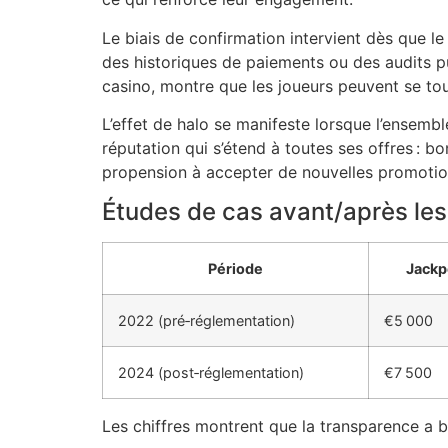
Le biais de confirmation intervient dès que le
des historiques de paiements ou des audits pub
casino, montre que les joueurs peuvent se tou
L’effet de halo se manifeste lorsque l’ensemb
réputation qui s’étend à toutes ses offres : 
propension à accepter de nouvelles promotio
Études de cas avant/après les
Période
Jackp
2022 (pré‑réglementation)
€5 000
2024 (post‑réglementation)
€7 500
Les chiffres montrent que la transparence a bo