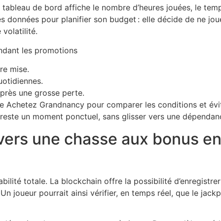
tableau de bord affiche le nombre d’heures jouées, le tem
s données pour planifier son budget : elle décide de ne jou
volatilité.
ndant les promotions
re mise.
uotidiennes.
après une grosse perte.
 Achetez Grandnancy pour comparer les conditions et évite
t reste un moment ponctuel, sans glisser vers une dépendan
 vers une chasse aux bonus e
çabilité totale. La blockchain offre la possibilité d’enregis
Un joueur pourrait ainsi vérifier, en temps réel, que le jac