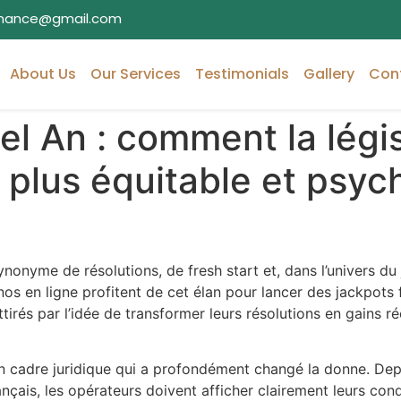
nance@gmail.com
About Us
Our Services
Testimonials
Gallery
Con
l An : comment la légis
 plus équitable et psy
nonyme de résolutions, de fresh start et, dans l’univers du
nos en ligne profitent de cet élan pour lancer des jackpot
ttirés par l’idée de transformer leurs résolutions en gains r
cadre juridique qui a profondément changé la donne. Depui
nçais, les opérateurs doivent afficher clairement leurs condi