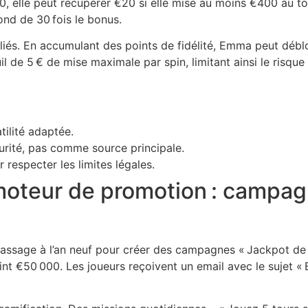
 elle peut récupérer €20 si elle mise au moins €400 au tota
ond de 30 fois le bonus.
liés. En accumulant des points de fidélité, Emma peut débl
uil de 5 € de mise maximale par spin, limitant ainsi le risque
tilité adaptée.
curité, pas comme source principale.
respecter les limites légales.
oteur de promotion : campagn
ssage à l’an neuf pour créer des campagnes « Jackpot de mi
int €50 000. Les joueurs reçoivent un email avec le sujet «