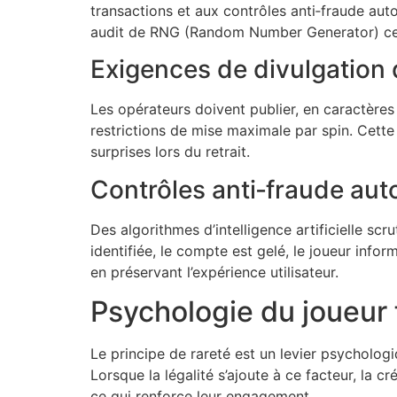
transactions et aux contrôles anti‑fraude au
audit de RNG (Random Number Generator) certi
Exigences de divulgation 
Les opérateurs doivent publier, en caractères 
restrictions de mise maximale par spin. Cette
surprises lors du retrait.
Contrôles anti‑fraude aut
Des algorithmes d’intelligence artificielle s
identifiée, le compte est gelé, le joueur inf
en préservant l’expérience utilisateur.
Psychologie du joueur 
Le principe de rareté est un levier psychologiq
Lorsque la légalité s’ajoute à ce facteur, la
ce qui renforce leur engagement.