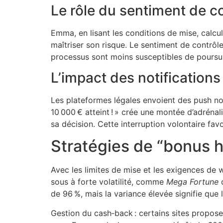
Le rôle du sentiment de c
Emma, en lisant les conditions de mise, calcu
maîtriser son risque. Le sentiment de contrôl
processus sont moins susceptibles de poursuiv
L’impact des notifications
Les plateformes légales envoient des push not
10 000 € atteint ! » crée une montée d’adrénal
sa décision. Cette interruption volontaire favor
Stratégies de “bonus 
Avec les limites de mise et les exigences d
sous à forte volatilité, comme
Mega Fortune
de 96 %, mais la variance élevée signifie que 
Gestion du cash‑back : certains sites propose