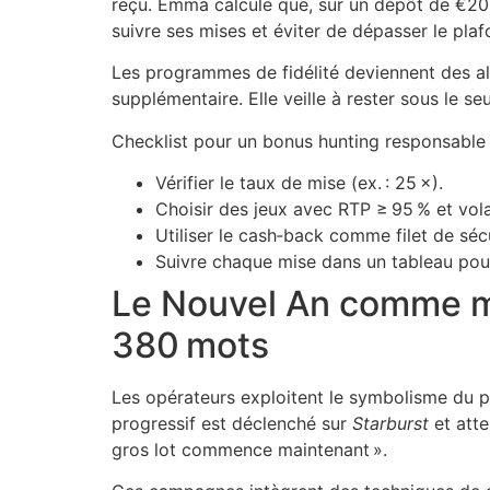
reçu. Emma calcule que, sur un dépôt de €200,
suivre ses mises et éviter de dépasser le plaf
Les programmes de fidélité deviennent des al
supplémentaire. Elle veille à rester sous le se
Checklist pour un bonus hunting responsable
Vérifier le taux de mise (ex. : 25 ×).
Choisir des jeux avec RTP ≥ 95 % et vola
Utiliser le cash‑back comme filet de sé
Suivre chaque mise dans un tableau pour 
Le Nouvel An comme m
380 mots
Les opérateurs exploitent le symbolisme du pa
progressif est déclenché sur
Starburst
et atte
gros lot commence maintenant ».