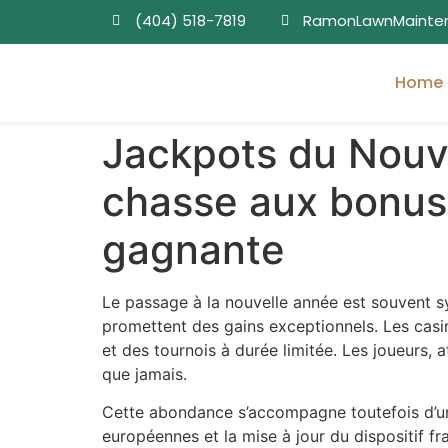
(404) 518-7819
RamonLawnMainte
Home
Jackpots du Nouve
chasse aux bonus
gagnante
Le passage à la nouvelle année est souvent sy
promettent des gains exceptionnels. Les casi
et des tournois à durée limitée. Les joueurs, a
que jamais.
Cette abondance s’accompagne toutefois d’un 
européennes et la mise à jour du dispositif fra