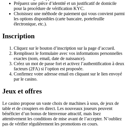
Préparez une pièce d’identité et un justificatif de domicile
pour la procédure de vérification KYC.
Choisissez une méthode de paiement qui vous convient parmi
les options disponibles (carte bancaire, portefeuille
électronique, etc.).
Inscription
Cliquez sur le bouton d’inscription sur la page d’accueil.
Remplissez le formulaire avec vos informations personnelles
exactes (nom, email, date de naissance).
Créez un mot de passe fort et activez l’authentification à deux
facteurs (2FA) si l’option est proposée.
Confirmez votre adresse email en cliquant sur le lien envoyé
par le casino.
Jeux et offres
Le casino propose un vaste choix de machines à sous, de jeux de
table et de croupiers en direct. Les nouveaux joueurs peuvent
bénéficier d’un bonus de bienvenue attractif, mais lisez
attentivement les conditions de mise avant de l’accepter. N’oubliez
pas de vérifier régulièrement les promotions en cours.