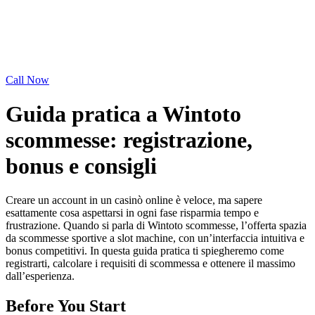
Call Now
Guida pratica a Wintoto
scommesse: registrazione,
bonus e consigli
Creare un account in un casinò online è veloce, ma sapere
esattamente cosa aspettarsi in ogni fase risparmia tempo e
frustrazione. Quando si parla di Wintoto scommesse, l’offerta spazia
da scommesse sportive a slot machine, con un’interfaccia intuitiva e
bonus competitivi. In questa guida pratica ti spiegheremo come
registrarti, calcolare i requisiti di scommessa e ottenere il massimo
dall’esperienza.
Before You Start