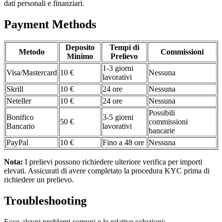
dati personali e finanziari.
Payment Methods
Deposito
Tempi di
Metodo
Commissioni
Minimo
Prelievo
1-3 giorni
Visa/Mastercard
10 €
Nessuna
lavorativi
Skrill
10 €
24 ore
Nessuna
Neteller
10 €
24 ore
Nessuna
Possibili
Bonifico
3-5 giorni
50 €
commissioni
Bancario
lavorativi
bancarie
PayPal
10 €
Fino a 48 ore
Nessuna
Nota:
I prelievi possono richiedere ulteriore verifica per importi
elevati. Assicurati di avere completato la procedura KYC prima di
richiedere un prelievo.
Troubleshooting
Ecco alcuni problemi comuni e le relative soluzioni: