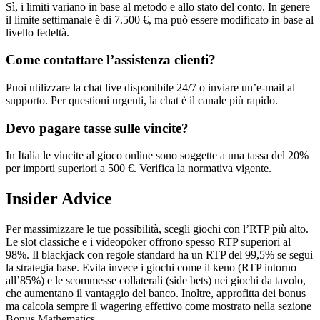
Sì, i limiti variano in base al metodo e allo stato del conto. In genere
il limite settimanale è di 7.500 €, ma può essere modificato in base al
livello fedeltà.
Come contattare l’assistenza clienti?
Puoi utilizzare la chat live disponibile 24/7 o inviare un’e-mail al
supporto. Per questioni urgenti, la chat è il canale più rapido.
Devo pagare tasse sulle vincite?
In Italia le vincite al gioco online sono soggette a una tassa del 20%
per importi superiori a 500 €. Verifica la normativa vigente.
Insider Advice
Per massimizzare le tue possibilità, scegli giochi con l’RTP più alto.
Le slot classiche e i videopoker offrono spesso RTP superiori al
98%. Il blackjack con regole standard ha un RTP del 99,5% se segui
la strategia base. Evita invece i giochi come il keno (RTP intorno
all’85%) e le scommesse collaterali (side bets) nei giochi da tavolo,
che aumentano il vantaggio del banco. Inoltre, approfitta dei bonus
ma calcola sempre il wagering effettivo come mostrato nella sezione
Bonus Mathematics.