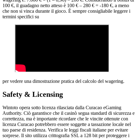
100 €, il guadagno netto atteso è 100 € – 280 € = -180 €, a meno
che non si vinca durante il gioco. È sempre consigliabile leggere i
termini specifici su
per vedere una dimostrazione pratica del calcolo del wagering.
Safety & Licensing
Wintoto opera sotto licenza rilasciata dalla Curacao eGaming
Authority. Ciò garantisce che il casinò segua standard di sicurezza e
correttezza, ma è importante ricordare che le vincite ottenute con
licenza Curacao potrebbero essere soggette a tassazione locale nel
tuo paese di residenza. Verifica le leggi fiscali italiane per evitare
sorprese. Il sito utilizza crittografia SSL a 128 bit per proteggere i