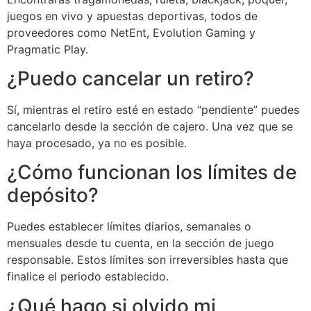
juegos en vivo y apuestas deportivas, todos de
proveedores como NetEnt, Evolution Gaming y
Pragmatic Play.
¿Puedo cancelar un retiro?
Sí, mientras el retiro esté en estado “pendiente” puedes
cancelarlo desde la sección de cajero. Una vez que se
haya procesado, ya no es posible.
¿Cómo funcionan los límites de
depósito?
Puedes establecer límites diarios, semanales o
mensuales desde tu cuenta, en la sección de juego
responsable. Estos límites son irreversibles hasta que
finalice el periodo establecido.
¿Qué hago si olvido mi