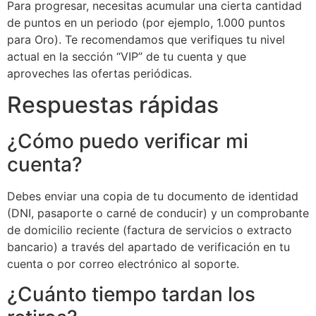
Para progresar, necesitas acumular una cierta cantidad
de puntos en un periodo (por ejemplo, 1.000 puntos
para Oro). Te recomendamos que verifiques tu nivel
actual en la sección “VIP” de tu cuenta y que
aproveches las ofertas periódicas.
Respuestas rápidas
¿Cómo puedo verificar mi
cuenta?
Debes enviar una copia de tu documento de identidad
(DNI, pasaporte o carné de conducir) y un comprobante
de domicilio reciente (factura de servicios o extracto
bancario) a través del apartado de verificación en tu
cuenta o por correo electrónico al soporte.
¿Cuánto tiempo tardan los