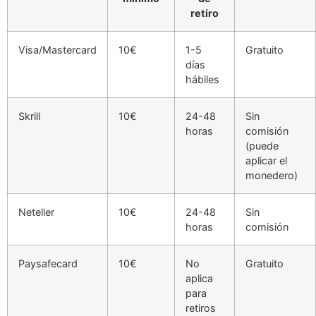
retiro
Visa/Mastercard
10€
1-5
Gratuito
días
hábiles
Skrill
10€
24-48
Sin
horas
comisión
(puede
aplicar el
monedero)
Neteller
10€
24-48
Sin
horas
comisión
Paysafecard
10€
No
Gratuito
aplica
para
retiros