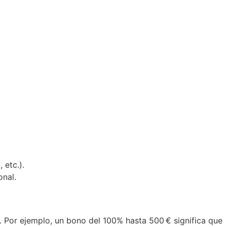
 etc.).
onal.
. Por ejemplo, un bono del 100% hasta 500 € significa que