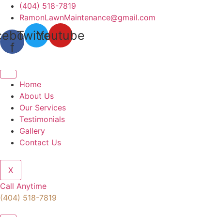
Skip
(404) 518-7819
to
RamonLawnMaintenance@gmail.com
content
cebook-
Twitter
Youtube
f
Home
About Us
Our Services
Testimonials
Gallery
Contact Us
X
Call Anytime
(404) 518-7819