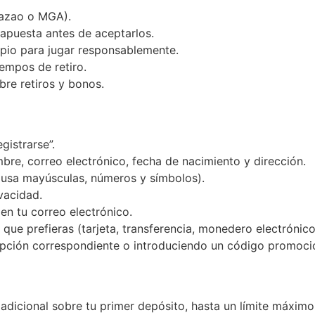
urazao o MGA).
apuesta antes de aceptarlos.
ipio para jugar responsablemente.
empos de retiro.
re retiros y bonos.
gistrarse”.
bre, correo electrónico, fecha de nacimiento y dirección.
(usa mayúsculas, números y símbolos).
vacidad.
en tu correo electrónico.
ue prefieras (tarjeta, transferencia, monedero electrónico,
opción correspondiente o introduciendo un código promoci
adicional sobre tu primer depósito, hasta un límite máximo