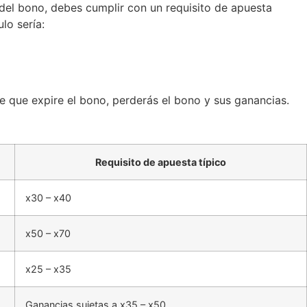
 del bono, debes cumplir con un requisito de apuesta
lo sería:
de que expire el bono, perderás el bono y sus ganancias.
Requisito de apuesta típico
x30 – x40
x50 – x70
x25 – x35
Ganancias sujetas a x35 – x50