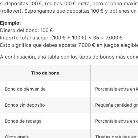
si depositas 100 €, recibes 100 € extra, pero el bono máxi
(rollover). Supongamos que depositas 100 € y obtienes un 
Ejemplo:
Dinero del bono: 100 €
Importe total a jugar: (100 € + 100 €) × 35 = 7.000 €
Esto significa que debes apostar 7.000 € en juegos elegible
A continuación, una tabla con los tipos de bonos más comu
Tipo de bono
Bono de bienvenida
Porcentaje extra en 
Bonos sin depósito
Pequeña cantidad gra
Bonos de recarga
Porcentaje extra en 
Giros gratis
Tiradas gratuitas e