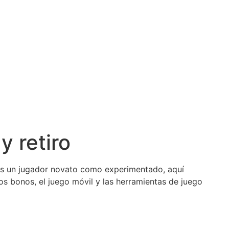
y retiro
 eres un jugador novato como experimentado, aquí
os bonos, el juego móvil y las herramientas de juego