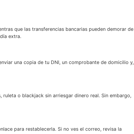
entras que las transferencias bancarias pueden demorar de
día extra.
enviar una copia de tu DNI, un comprobante de domicilio y,
uleta o blackjack sin arriesgar dinero real. Sin embargo,
nlace para restablecerla. Si no ves el correo, revisa la