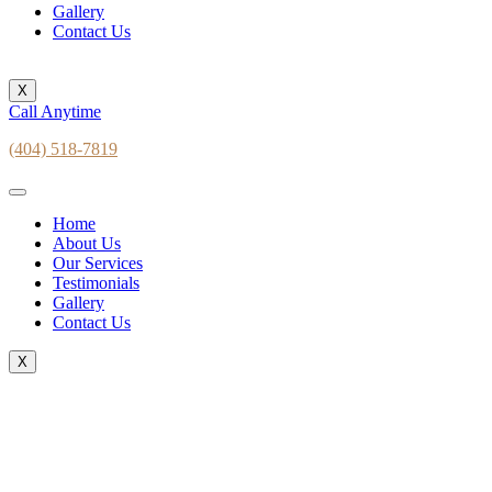
Gallery
Contact Us
X
Call Anytime
(404) 518-7819
Home
About Us
Our Services
Testimonials
Gallery
Contact Us
X