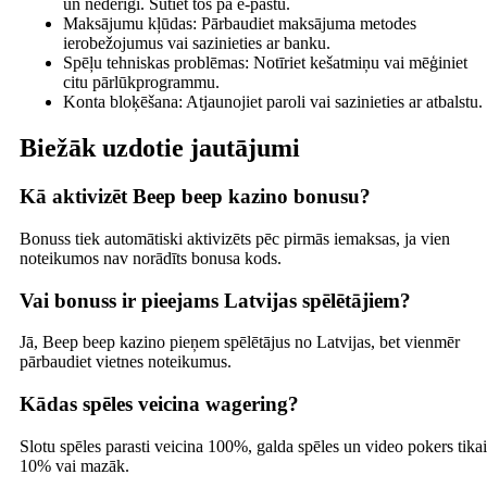
un nederīgi. Sūtiet tos pa e-pastu.
Maksājumu kļūdas: Pārbaudiet maksājuma metodes
ierobežojumus vai sazinieties ar banku.
Spēļu tehniskas problēmas: Notīriet kešatmiņu vai mēģiniet
citu pārlūkprogrammu.
Konta bloķēšana: Atjaunojiet paroli vai sazinieties ar atbalstu.
Biežāk uzdotie jautājumi
Kā aktivizēt Beep beep kazino bonusu?
Bonuss tiek automātiski aktivizēts pēc pirmās iemaksas, ja vien
noteikumos nav norādīts bonusa kods.
Vai bonuss ir pieejams Latvijas spēlētājiem?
Jā, Beep beep kazino pieņem spēlētājus no Latvijas, bet vienmēr
pārbaudiet vietnes noteikumus.
Kādas spēles veicina wagering?
Slotu spēles parasti veicina 100%, galda spēles un video pokers tikai
10% vai mazāk.