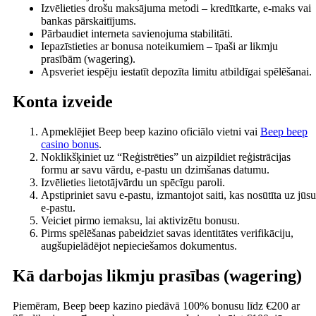
Izvēlieties drošu maksājuma metodi – kredītkarte, e-maks vai
bankas pārskaitījums.
Pārbaudiet interneta savienojuma stabilitāti.
Iepazīstieties ar bonusa noteikumiem – īpaši ar likmju
prasībām (wagering).
Apsveriet iespēju iestatīt depozīta limitu atbildīgai spēlēšanai.
Konta izveide
Apmeklējiet Beep beep kazino oficiālo vietni vai
Beep beep
casino bonus
.
Noklikšķiniet uz “Reģistrēties” un aizpildiet reģistrācijas
formu ar savu vārdu, e-pastu un dzimšanas datumu.
Izvēlieties lietotājvārdu un spēcīgu paroli.
Apstipriniet savu e-pastu, izmantojot saiti, kas nosūtīta uz jūsu
e-pastu.
Veiciet pirmo iemaksu, lai aktivizētu bonusu.
Pirms spēlēšanas pabeidziet savas identitātes verifikāciju,
augšupielādējot nepieciešamos dokumentus.
Kā darbojas likmju prasības (wagering)
Piemēram, Beep beep kazino piedāvā 100% bonusu līdz €200 ar