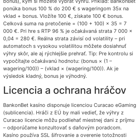
bonus), kým si môžete vybrať výhru. Príklad: BankonBet
ponúka bonus 100 % do 200 € s wageringom 35x na
vklad + bonus. Vložíte 100 €, získate 100 € bonus.
Celková suma na pretočenie = (100 + 100) × 35 = 7
000 €. Pri hre s RTP 96 % je očakávaná strata 7 000 ×
0,04 = 280 €. Reálna strata závisí od volatility – pri
automatoch s vysokou volatilitou môžete dosiahnuť
výhry skôr, ale aj rýchlejšie prehrať. Tip: Pre kontrolu si
vypočítajte očakávanú hodnotu: (bonus × (1 –
wagering/100)) – (vklad × (wagering/100)). Ak je
výsledok kladný, bonus je výhodný.
Licencia a ochrana hráčov
BankonBet kasíno disponuje licenciou Curacao eGaming
(sublicencia). Hráči z EÚ by mali vedieť, že výhry z
Curacao licencie môžu podliehať miestnej dani z príjmu
– odporúčame konzultovať s daňovým poradcom.
Kasíno používa SSL šifrovanie a overenie totožnosti