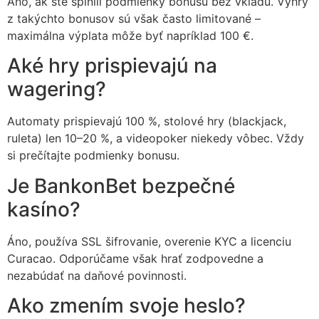
Áno, ak ste splnili podmienky bonusu bez vkladu. Výhry
z takýchto bonusov sú však často limitované –
maximálna výplata môže byť napríklad 100 €.
Aké hry prispievajú na
wagering?
Automaty prispievajú 100 %, stolové hry (blackjack,
ruleta) len 10–20 %, a videopoker niekedy vôbec. Vždy
si prečítajte podmienky bonusu.
Je BankonBet bezpečné
kasíno?
Áno, používa SSL šifrovanie, overenie KYC a licenciu
Curacao. Odporúčame však hrať zodpovedne a
nezabúdať na daňové povinnosti.
Ako zmením svoje heslo?