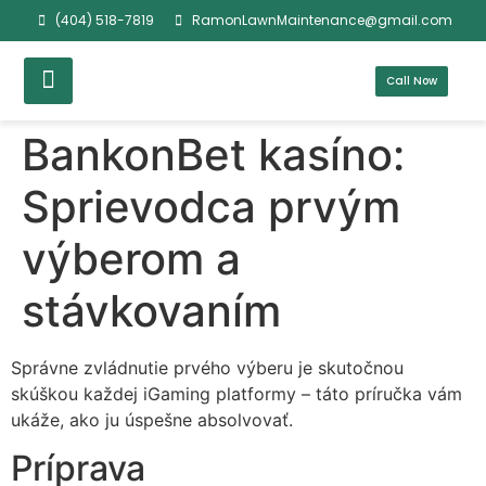
(404) 518-7819
RamonLawnMaintenance@gmail.com
Call Now
BankonBet kasíno:
Sprievodca prvým
výberom a
stávkovaním
Správne zvládnutie prvého výberu je skutočnou
skúškou každej iGaming platformy – táto príručka vám
ukáže, ako ju úspešne absolvovať.
Príprava