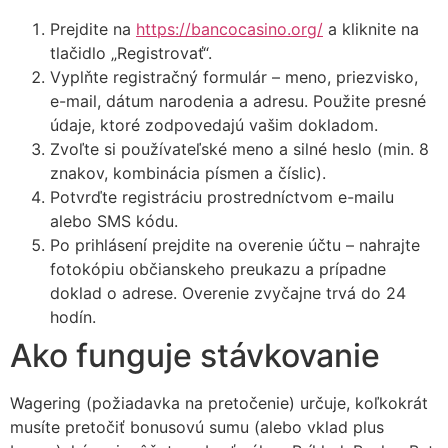
Prejdite na
https://bancocasino.org/
a kliknite na
tlačidlo „Registrovať“.
Vyplňte registračný formulár – meno, priezvisko,
e-mail, dátum narodenia a adresu. Použite presné
údaje, ktoré zodpovedajú vašim dokladom.
Zvoľte si používateľské meno a silné heslo (min. 8
znakov, kombinácia písmen a číslic).
Potvrďte registráciu prostredníctvom e-mailu
alebo SMS kódu.
Po prihlásení prejdite na overenie účtu – nahrajte
fotokópiu občianskeho preukazu a prípadne
doklad o adrese. Overenie zvyčajne trvá do 24
hodín.
Ako funguje stávkovanie
Wagering (požiadavka na pretočenie) určuje, koľkokrát
musíte pretočiť bonusovú sumu (alebo vklad plus