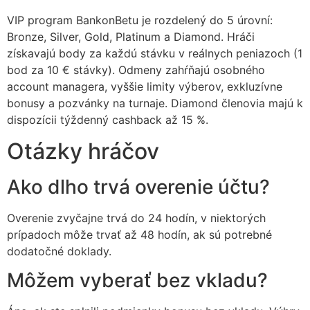
VIP program BankonBetu je rozdelený do 5 úrovní:
Bronze, Silver, Gold, Platinum a Diamond. Hráči
získavajú body za každú stávku v reálnych peniazoch (1
bod za 10 € stávky). Odmeny zahŕňajú osobného
account managera, vyššie limity výberov, exkluzívne
bonusy a pozvánky na turnaje. Diamond členovia majú k
dispozícii týždenný cashback až 15 %.
Otázky hráčov
Ako dlho trvá overenie účtu?
Overenie zvyčajne trvá do 24 hodín, v niektorých
prípadoch môže trvať až 48 hodín, ak sú potrebné
dodatočné doklady.
Môžem vyberať bez vkladu?