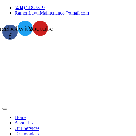
Skip
(404) 518-7819
to
RamonLawnMaintenance@gmail.com
content
acebook-
Twitter
Youtube
f
Home
About Us
Our Services
Testimonials