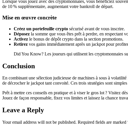
Lorsque vous jouez avec des cryptomonnaies, vous bénéficiez souvent
de 10 % supplémentaire, augmentant votre bankroll de départ.
Mise en œuvre concrète
Créez un portefeuille crypto
sécurisé avant de vous inscrire.
Déposez
la somme que vous êtes prêt à perdre, en respectant vos
Activez
le bonus de dépôt crypto dans la section promotions.
Retirez
vos gains immédiatement après un jackpot pour profite
Did You Know? Les joueurs qui utilisent les cryptomonnaies su
Conclusion
En combinant une sélection judicieuse de machines à sous à volatilité
de décrocher le jackpot tant convoité. Ces trois stratégies sont simples 
Prêt à mettre ces conseils en pratique et à viser le gros lot ? Visitez d
Jouez de façon responsable, fixez vos limites et laissez la chance trava
Leave a Reply
Your email address will not be published.
Required fields are marked