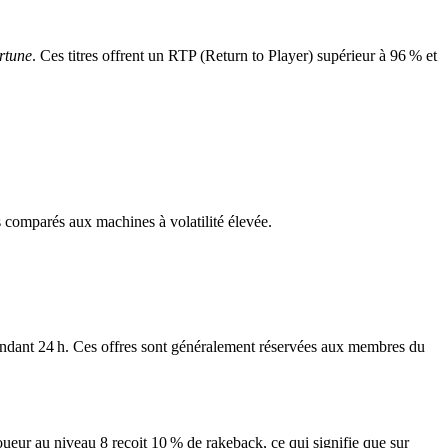
rtune
. Ces titres offrent un RTP (Return to Player) supérieur à 96 % et
comparés aux machines à volatilité élevée.
pendant 24 h. Ces offres sont généralement réservées aux membres du
ueur au niveau 8 reçoit 10 % de rakeback, ce qui signifie que sur