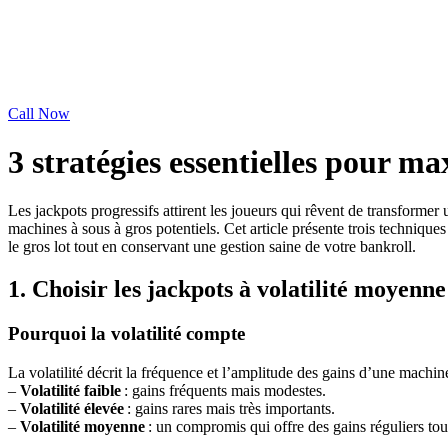
Call Now
3 stratégies essentielles pour m
Les jackpots progressifs attirent les joueurs qui rêvent de transforme
machines à sous à gros potentiels. Cet article présente trois techniqu
le gros lot tout en conservant une gestion saine de votre bankroll.
1. Choisir les jackpots à volatilité moyenn
Pourquoi la volatilité compte
La volatilité décrit la fréquence et l’amplitude des gains d’une machin
–
Volatilité faible
: gains fréquents mais modestes.
–
Volatilité élevée
: gains rares mais très importants.
–
Volatilité moyenne
: un compromis qui offre des gains réguliers tout