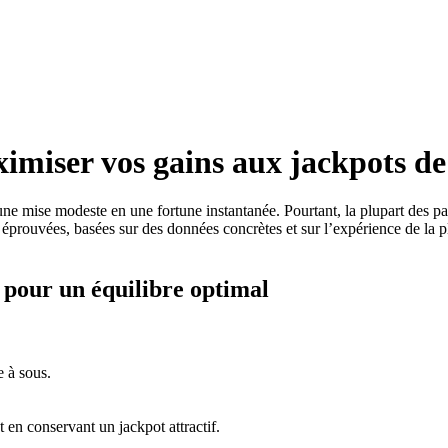
aximiser vos gains aux jackpots d
r une mise modeste en une fortune instantanée. Pourtant, la plupart des 
es éprouvées, basées sur des données concrètes et sur l’expérience de la
e pour un équilibre optimal
e à sous.
 en conservant un jackpot attractif.