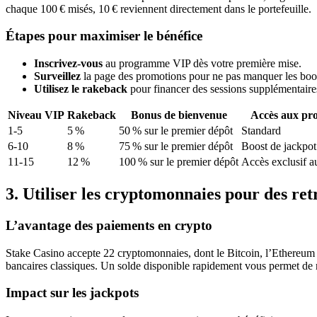
chaque 100 € misés, 10 € reviennent directement dans le portefeuille.
Étapes pour maximiser le bénéfice
Inscrivez‑vous
au programme VIP dès votre première mise.
Surveillez
la page des promotions pour ne pas manquer les boos
Utilisez le rakeback
pour financer des sessions supplémentaires
Niveau VIP
Rakeback
Bonus de bienvenue
Accès aux pr
1‑5
5 %
50 % sur le premier dépôt
Standard
6‑10
8 %
75 % sur le premier dépôt
Boost de jackpot
11‑15
12 %
100 % sur le premier dépôt
Accès exclusif a
3. Utiliser les cryptomonnaies pour des retr
L’avantage des paiements en crypto
Stake Casino accepte 22 cryptomonnaies, dont le Bitcoin, l’Ethereum et
bancaires classiques. Un solde disponible rapidement vous permet de r
Impact sur les jackpots