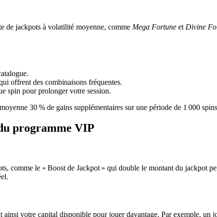
nte de jackpots à volatilité moyenne, comme
Mega Fortune
et
Divine Fo
 catalogue.
 qui offrent des combinaisons fréquentes.
ue spin pour prolonger votre session.
oyenne 30 % de gains supplémentaires sur une période de 1 000 spins 
k du programme VIP
pots, comme le « Boost de Jackpot » qui double le montant du jackpot 
el.
 ainsi votre capital disponible pour jouer davantage. Par exemple, un jo